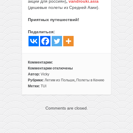
акции для россиян)
,
vandrouki.asia
(дешевые полеты из Средней Азии).
Приятных путешествий!
Поделиться:
Комментарии:
Комментарии
отключены
к
Автор:
Vicky
записи
Рубрики:
Летим из Польши
,
Полеты в Кению
В
Метки:
TUI
канун
Нового
года:
Comments are closed.
чартер
из
Варшавы
в