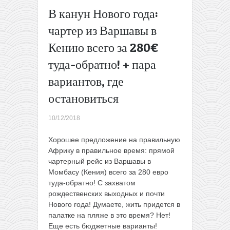
всего за
В канун Нового года:
84€ для
чартер из Варшавы в
всех или
76€ для
Кению всего за 280€
членов
туда-обратно! + пара
WDC
Пакетный
вариантов, где
тур из
Киева в
остановиться
Египет
всего за
10/12/2018
136€ с
человека!
Хорошее предложение на правильную
Питание
Африку в правильное время: прямой
в цене.
чартерный рейс из Варшавы в
Декабрь.
Момбасу (Кения) всего за 280 евро
→
туда-обратно! С захватом
рождественских выходных и почти
Нового года! Думаете, жить придется в
палатке на пляже в это время? Нет!
Еще есть бюджетные варианты!