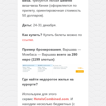
Виза:
требуется любая
шенген
виза+виза Кении (оформляется по
прилету, ориентировочная стоимость
50 долларов).
Даты:
24-31 декабря.
Как купить?
Купить билеты можно по
ссылке
.
Пример бронирования
, Варшава —
Момбаса — Варшава
всего за 280
евро (1199 злотых)
:
Где найти недорогое жилье на
курорте?
Используем для этого
сервис
HotelsCombined.com
. И
находим несколько бюджетных (с