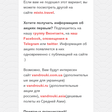
Если вам не подошел этот вариант, вы
можете посмотреть другой на
сайте
misto.travel
.
Хотите получать информацию об
акциях первым?
Подпишитесь на
нашу
группу Вконтакте
,
на
наш
Facebook
,
оповещения в
Telegram
или
twitter
. Информация об
акциях появляется в них
одновременно с публикацией на сайте
:)
Возможно, Вам будут интересен
сайт
vandrouki.com.ua
(дополнительн
ые акции для украинцев)
и
vandrouki.ru
(дополнительные
акции для
россиян)
,
vandrouki.asia
(дешевые
полеты из Средней Азии).
Приятных путешествий!