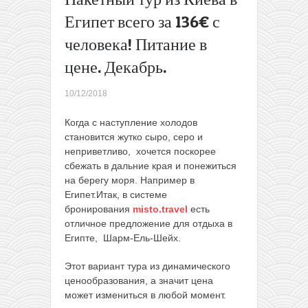
останови
Египет всего за 136€ с
Наброски:
человека! Питание в
на
Майорку
цене. Декабрь.
из Минска
за 17€ в
10/12/2018
январе
→
Когда с наступление холодов
становится жутко сыро, серо и
неприветливо, хочется поскорее
сбежать в дальние края и понежиться
на берегу моря. Например в
Египет.
Итак, в системе
бронирования
misto.travel
есть
отличное предложение для отдыха в
Египте, Шарм-Ель-Шейх.
Этот вариант тура из динамического
ценообразования, а значит цена
может измениться в любой момент.