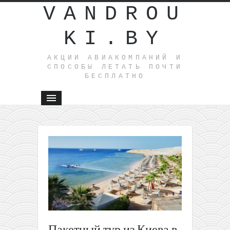
VANDROU
KI.BY
АКЦИИ АВИАКОМПАНИЙ И
СПОСОБЫ ЛЕТАТЬ ПОЧТИ
БЕСПЛАТНО
←
В кану
Нового го
чартер из
Варшавы 
Кению вс
за 280€ т
обратно! 
пара
варианто
Пакетный тур из Киева в
где