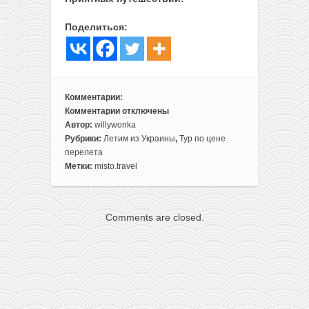
Поделиться:
Комментарии:
Комментарии
отключены
к
Автор:
willywonka
записи
Рубрики:
Летим из Украины
,
Тур по цене
Пакетный
перелета
тур
Метки:
misto.travel
из
Киева
в
Comments are closed.
Египет
всего
за
136€
с
человека!
Питание