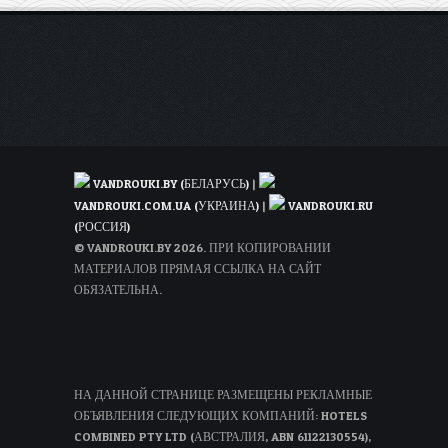
в
цене.
Декабрь.
VANDROUKI.BY (БЕЛАРУСЬ)
|
VANDROUKI.COM.UA (УКРАИНА)
|
VANDROUKI.RU
(РОССИЯ)
© VANDROUKI.BY 2026. ПРИ КОПИРОВАНИИ
МАТЕРИАЛОВ ПРЯМАЯ ССЫЛКА НА САЙТ
ОБЯЗАТЕЛЬНА.
НА ДАННОЙ СТРАНИЦЕ РАЗМЕЩЕНЫ РЕКЛАМНЫЕ
ОБЪЯВЛЕНИЯ СЛЕДУЮЩИХ КОМПАНИЙ: HOTELS
COMBINED PTY LTD (АВСТРАЛИЯ, ABN 61122130554),