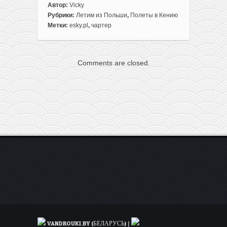
к
Автор:
Vicky
записи
Рубрики:
Летим из Польши
,
Полеты в Кению
Еще
Метки:
esky.pl
,
чартер
дешевле!
В
канун
Comments are closed.
Нового
года:
прямой
чартер
из
Варшавы
в
Кению
уже
всего
за
221€
туда-
обратно!
VANDROUKI.BY (БЕЛАРУСЬ)
|