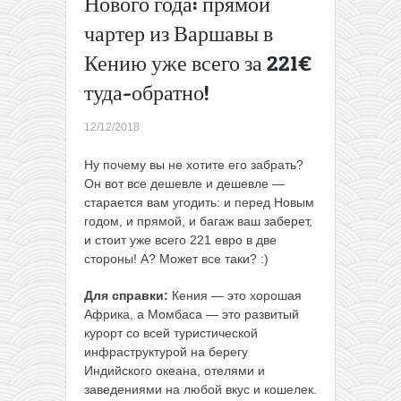
Нового года: прямой
для
чартер из Варшавы в
членов
клуба
Кению уже всего за 221€
или за
туда-обратно!
70€ для
всех
Номер в
12/12/2018
4* отеле
Ну почему вы не хотите его забрать?
в
Он вот все дешевле и дешевле —
Стамбуле
старается вам угодить: и перед Новым
всего от
годом, и прямой, и багаж ваш заберет,
9€ с
и стоит уже всего 221 евро в две
человека
стороны! А? Может все таки? :)
за ночь!
Завтрак в
Для справки:
Кения — это хорошая
цене
Африка, а Момбаса — это развитый
(январь-
курорт со всей туристической
март)
→
инфраструктурой на берегу
Индийского океана, отелями и
заведениями на любой вкус и кошелек.