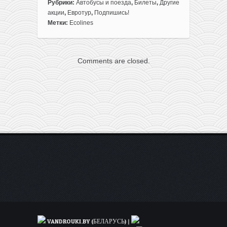
записи
Рубрики:
Автобусы и поезда
,
Билеты
,
Другие
Бастур:
акции
,
Евротур
,
Подпишись!
из
Метки:
Ecolines
Литвы
в
Прагу
Comments are closed.
+
проживание
в
3*
отеле
(3
дня)
всего
за
39€
с
человека
в
ноябре!
VANDROUKI.BY (БЕЛАРУСЬ)
|