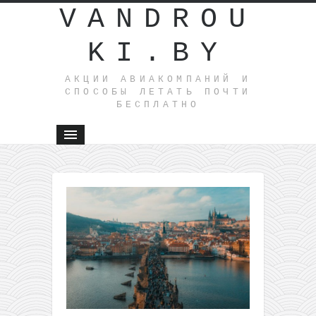
VANDROU
KI.BY
АКЦИИ АВИАКОМПАНИЙ И
СПОСОБЫ ЛЕТАТЬ ПОЧТИ
БЕСПЛАТНО
←
WizzAir
из Литвы 
Нидерла
(Эйндхов
всего за 
туда-наз
для всех
или за 19
для член
WDC в