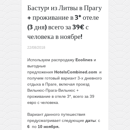
октябре!
Бастур: из Литвы в Прагу
Распродажа
+ проживание в 3* отеле
Wizz Air:
скидка 20%
(3 дня) всего за 39€ с
на билеты
человека в ноябре!
(только
сегодня)
→
22/08/2018
Используем распродажу
Ecolines
и
выгодные
предложения
HotelsCombined.com
и
получим готовый вариант 3-х дневного
отдыха в Праге, включая проезд
Вильнюс-Прага-Вильнюс +
проживание в отеле 3*, всего за 39
евро с человека.
Вариант данного путешествия
предусматривает следующие
даты
: с
6
по
10 ноября.