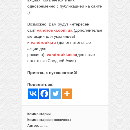
акциях появляется в них
одновременно с публикацией на сайте
:)
Возможно, Вам будут интересен
сайт
vandrouki.com.ua
(дополнительн
ые акции для украинцев)
и
vandrouki.ru
(дополнительные
акции для
россиян)
,
vandrouki.asia
(дешевые
полеты из Средней Азии).
Приятных путешествий!
Поделиться:
Комментарии:
Комментарии
отключены
к
Автор:
tania