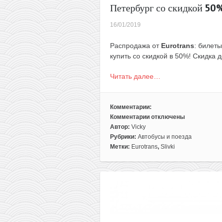
Петербург со скидкой 50%
16/01/2019
Распродажа от
Eurotrans
: билет
купить со скидкой в 50%! Скидка 
Читать далее…
Комментарии:
Комментарии
отключены
к
Автор:
Vicky
записи
Рубрики:
Автобусы и поезда
Распродажа
Метки:
Eurotrans
,
Slivki
от
Eurotrans:
из
Минска
в
Москву
или