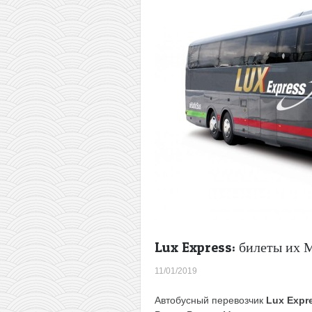
Санкт-
Петербург
со
скидкой
50%
(в
январе)
Lux Express: билеты их М
11/01/2019
Автобусный перевозчик
Lux Expr