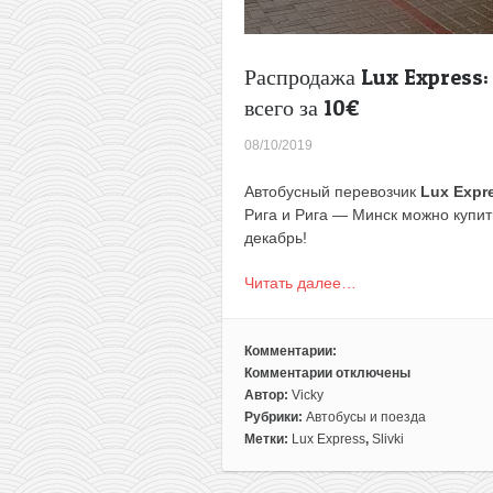
Распродажа Lux Express:
всего за 10€
08/10/2019
Автобусный перевозчик
Lux Expr
Рига и Рига — Минск можно купить
декабрь!
Читать далее…
Комментарии:
Комментарии
отключены
к
Автор:
Vicky
записи
Рубрики:
Автобусы и поезда
Распродажа
Метки:
Lux Express
,
Slivki
Lux
Express: