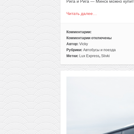
Рига и Рига — Минск можно купить
Читать далее…
Комментарии:
Комментарии
отключены
к
Автор:
Vicky
записи
Рубрики:
Автобусы и поезда
Lux
Метки:
Lux Express
,
Slivki
Express:
билеты
их
Минска
в
Ригу
или
наоборот
всего
за
10€