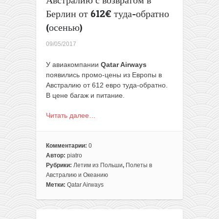
Австралию с возвратом в
Берлин от 612€ туда-обратно
(осенью)
09/05/2017
У авиакомпании
Qatar Airways
появились промо-цены из Европы в
Австралию от 612 евро туда-обратно.
В цене багаж и питание.
Читать далее…
Комментарии:
0
Автор:
piatro
Рубрики:
Летим из Польши
,
Полеты в
Австралию и Океанию
Метки:
Qatar Airways