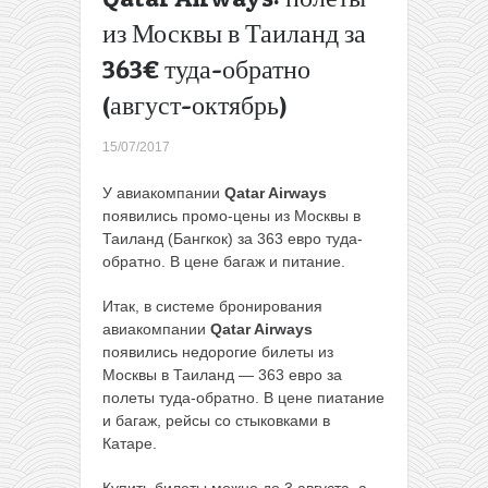
интерактивная
из Москвы в Таиланд за
карта паролей
363€ туда-обратно
от
бесплатного
(август-октябрь)
Wi-Fi в
аэропортах по
15/07/2017
всему миру
→
У авиакомпании
Qatar Airways
появились промо-цены из Москвы в
Таиланд (Бангкок) за 363 евро туда-
обратно. В цене багаж и питание.
Итак, в системе бронирования
авиакомпании
Qatar Airways
появились недорогие билеты из
Москвы в Таиланд — 363 евро за
полеты туда-обратно. В цене пиатание
и багаж, рейсы со стыковками в
Катаре.
Купить билеты можно до 3 августа, а