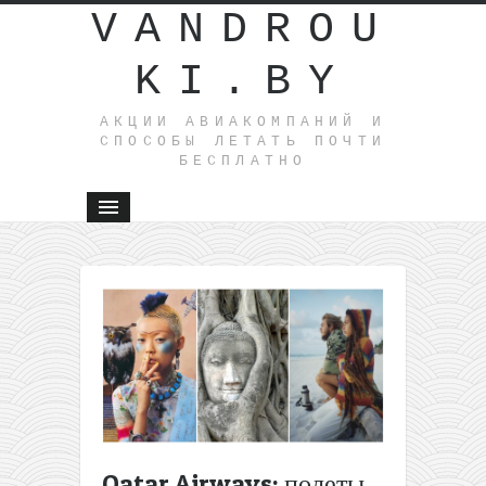
VANDROU
KI.BY
АКЦИИ АВИАКОМПАНИЙ И
СПОСОБЫ ЛЕТАТЬ ПОЧТИ
БЕСПЛАТНО
←
Давай
помечтае
22-
дневный
круиз из
Европы н
Карибы и
Кубу за
799€
Qatar Airways: полеты
Лайфхак: