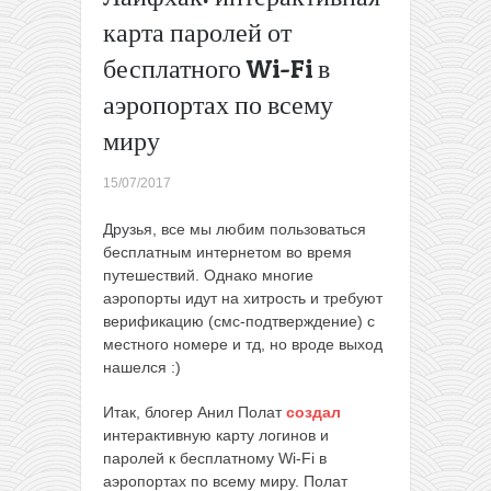
(август-
карта паролей от
октябрь)
бесплатного Wi-Fi в
Дешевые
билеты в
аэропортах по всему
Испанию!
Полеты из
миру
Варшавы в
Барселону,
15/07/2017
Валенсию
и на
Друзья, все мы любим пользоваться
Майорку
бесплатным интернетом во время
от 44€
путешествий. Однако многие
туда-
аэропорты идут на хитрость и требуют
обратно (в
верификацию (смс-подтверждение) с
ноябре)
→
местного номере и тд, но вроде выход
нашелся :)
Итак, блогер Анил Полат
создал
интерактивную карту логинов и
паролей к бесплатному Wi-Fi в
аэропортах по всему миру. Полат