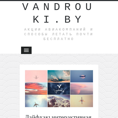
VANDROU
KI.BY
АКЦИИ АВИАКОМПАНИЙ И
СПОСОБЫ ЛЕТАТЬ ПОЧТИ
БЕСПЛАТНО
←
Qatar
Airways:
полеты
из
Москвы
в
Таиланд
за 363€
туда-
Лайфхак: интерактивная
обратно