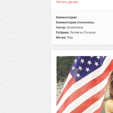
Читать далее…
Комментарии:
Комментарии
отключены
к
Автор:
dreamisreal
записи
Рубрики:
Летим из Польши
Play:
Метки:
Play
авиабилеты
из
Варшавы
в
Нью-
Йорк
всего
от
324€
туда-
обратно