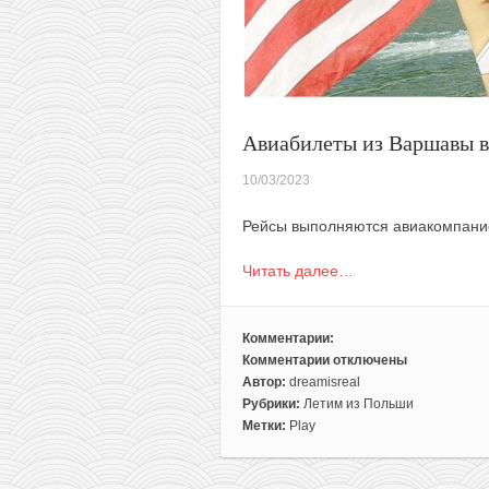
Авиабилеты из Варшавы в
10/03/2023
Рейсы выполняются авиакомпан
Читать далее…
Комментарии:
Комментарии
отключены
к
Автор:
dreamisreal
записи
Рубрики:
Летим из Польши
Авиабилеты
Метки:
Play
из
Варшавы