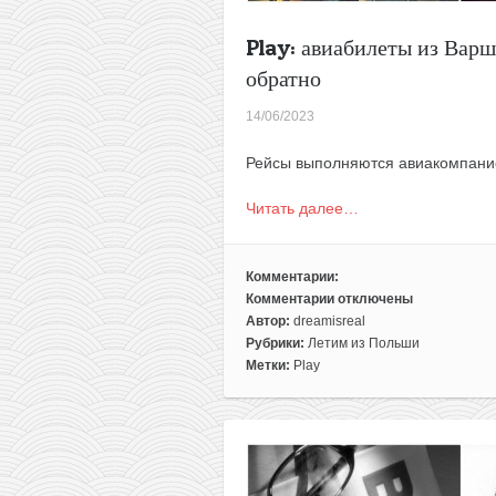
до
10
Play: авиабилеты из Варш
дней)
обратно
14/06/2023
Рейсы выполняются авиакомпан
Читать далее…
Комментарии:
Комментарии
отключены
к
Автор:
dreamisreal
записи
Рубрики:
Летим из Польши
Play:
Метки:
Play
авиабилеты
из
Варшавы
в
Нью-