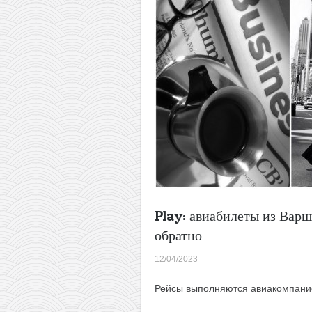
Йорк
всего
за
334€
туда-
обратно
Play: авиабилеты из Варш
обратно
12/04/2023
Рейсы выполняются авиакомпан