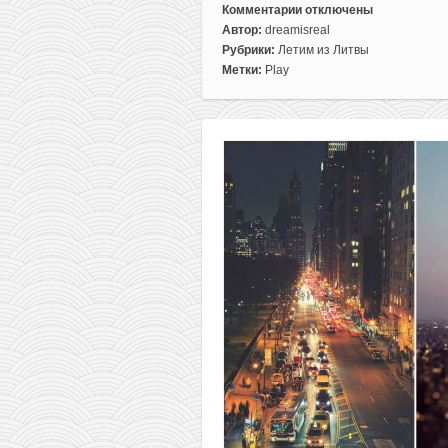
Комментарии
отключены
к
Автор:
dreamisreal
записи
Рубрики:
Летим из Литвы
PLAY:
Метки:
Play
новые
рейсы
из
Литвы
в
США
всего
от
267€
туда-
обратно
(а
по
дороге
можно
остановиться
в
Исландии