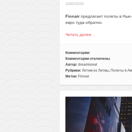
10/02/2026
Finnair
предлагает полеты в Нью-
евро туда-обратно.
Читать далее…
Комментарии:
Комментарии
отключены
к
Автор:
dreamisreal
записи
Рубрики:
Летим из Литвы
,
Полеты в Ам
Авиабилеты
Метки:
Finnair
из
Литвы
в
США
всего
от
309€
туда-
обратно