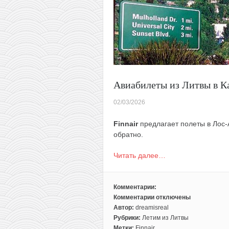
Авиабилеты из Литвы в К
02/03/2026
Finnair
предлагает полеты в Лос-
обратно.
Читать далее…
Комментарии:
Комментарии
отключены
к
Автор:
dreamisreal
записи
Рубрики:
Летим из Литвы
Авиабилеты
Метки:
Finnair