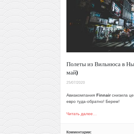
Полеты из Вильнюса в Нь
май)
25/07/2020
Авиакомпания
Finnair
снизила це
евро туда-обратно! Берем!
Читать далее…
Комментарии: