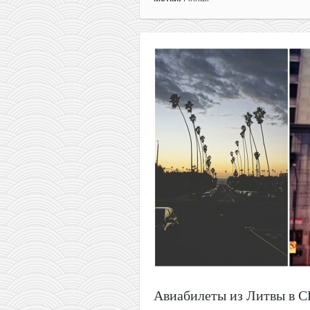
из
Литвы
в
Калифорнию
за
360€
туда-
обратно
Авиабилеты из Литвы в С