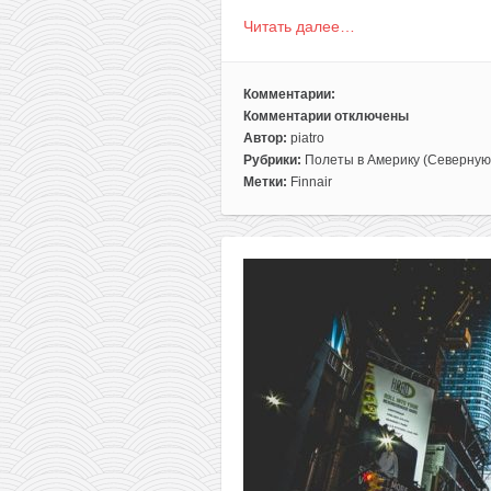
Читать далее…
Комментарии:
Комментарии
отключены
к
Автор:
piatro
записи
Рубрики:
Полеты в Америку (Северную
Полеты
Метки:
Finnair
из
Вильнюса
в
Нью-
Йорк
за
266€
туда-
обратно
(октябрь-
май)