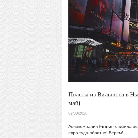
Полеты из Вильнюса в Нь
май)
09/08/2020
Авиакомпания
Finnair
снизила це
евро туда-обратно! Берем!