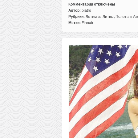
Комментарии
отключены
к
Автор:
piatro
записи
Рубрики:
Летим из Литвы
,
Полеты в Ам
Полеты
Метки:
Finnair
из
Вильнюса
в
Нью-
Йорк
за
262€
туда-
обратно
(октябрь-
май)