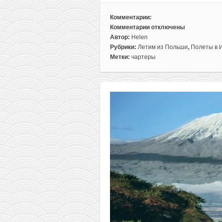
Комментарии:
Комментарии
отключены
к
Автор:
Helen
записи
Рубрики:
Летим из Польши
,
Полеты в 
Чартер
Метки:
чартеры
из
Варшавы
на
остров
Гран-
Канария
всего
за
132€
туда-
обратно!
Багаж
в
цене