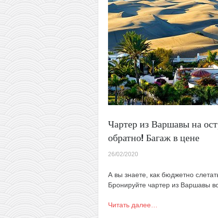
всего
за
138€
туда-
обратно!
Багаж
в
цене
Чартер из Варшавы на ост
обратно! Багаж в цене
26/02/2020
А вы знаете, как бюджетно слета
Бронируйте чартер из Варшавы вс
Читать далее…