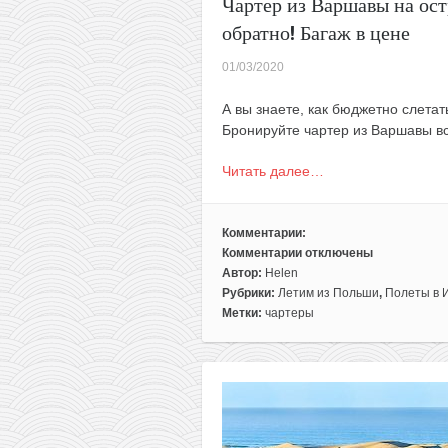
Чартер из Варшавы на ост
обратно! Багаж в цене
01/03/2020
А вы знаете, как бюджетно слета
Бронируйте чартер из Варшавы вс
Читать далее…
Комментарии:
Комментарии
отключены
к
Автор:
Helen
записи
Рубрики:
Летим из Польши
,
Полеты в 
Чартер
Метки:
чартеры
из
Варшавы
на
остров
Гран-
Канария