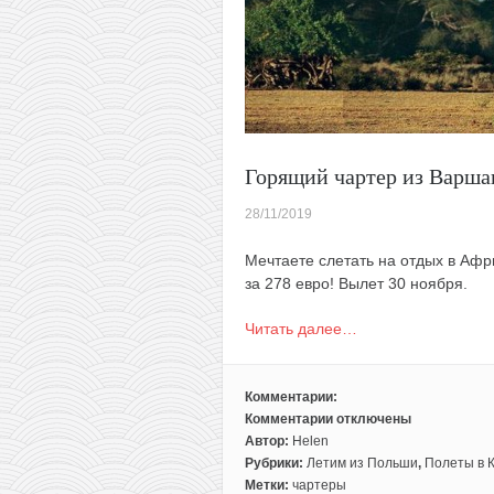
Горящий чартер из Варшав
28/11/2019
Мечтаете слетать на отдых в Афр
за 278 евро! Вылет 30 ноября.
Читать далее…
Комментарии:
Комментарии
отключены
к
Автор:
Helen
записи
Рубрики:
Летим из Польши
,
Полеты в 
Горящий
Метки:
чартеры