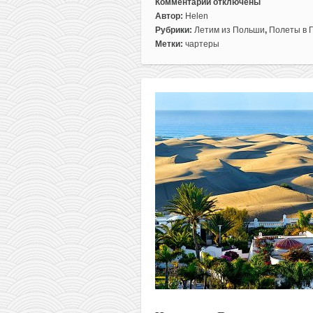
Комментарии
отключены
к
Автор:
Helen
записи
Рубрики:
Летим из Польши
,
Полеты в 
Горящий
Метки:
чартеры
чартер
из
Варшавы
в
экзотическую
Гамбию
всего
за
242€
туда-
обратно!