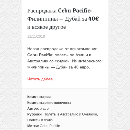
Распродажа Cebu Pacific:
Филиппины — Дубай за 40€
и всякое другое
12/11/2018
Новая распродажа от авиакомпании
Cebu Pacific
: полеты по Азии и в
Австралию со скидкой. Из интересного:
Филиппины — Дубай за 40 евро.
Читать далее…
Комментарии:
Комментарии
отключены
к
Автор:
piatro
записи
Рубрики:
Полеты в Австралию и Океанию
,
Распродажа
Полеты в Азию
Cebu
Метки:
Cebu Pacific