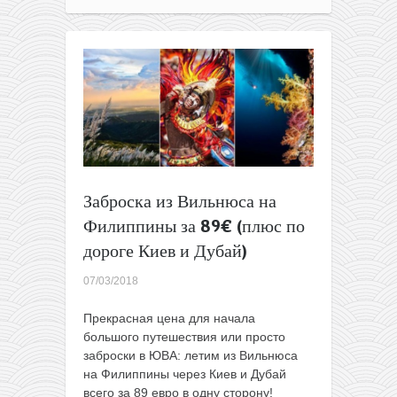
Pacific:
Филиппины
—
Дубай
за
40€
и
всякое
другое
Заброска из Вильнюса на
Филиппины за 89€ (плюс по
дороге Киев и Дубай)
07/03/2018
Прекрасная цена для начала
большого путешествия или просто
заброски в ЮВА: летим из Вильнюса
на Филиппины через Киев и Дубай
всего за 89 евро в одну сторону!