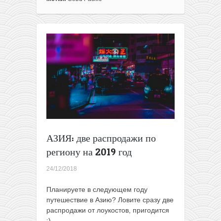
Cebu
Pacific:
Филиппины
—
Токио
за
5€
и
всякое
другое
АЗИЯ: две распродажи по
региону на 2019 год
24/12/2018
Планируете в следующем году
путешествие в Азию? Ловите сразу две
распродажи от лоукостов, пригодится
:)