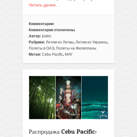
Читать далее…
Комментарии:
Комментарии
отключены
к
Автор:
piatro
записи
Рубрики:
Летим из Литвы
,
Летим из Украины
,
Заброска
Полеты в ОАЭ
,
Полеты на Филиппины
из
Метки:
Cebu Pacific
,
МАУ
Вильнюса
на
Филиппины
за
89€
(плюс
по
дороге
Киев
и
Дубай)
Распродажа Cebu Pacific: