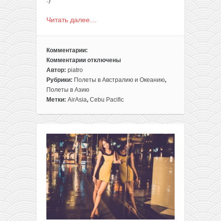
Читать далее…
Комментарии:
Комментарии
отключены
к
Автор:
piatro
записи
Рубрики:
Полеты в Австралию и Океанию
,
АЗИЯ:
Полеты в Азию
две
Метки:
AirAsia
,
Cebu Pacific
распродажи
по
региону
на
2019
год