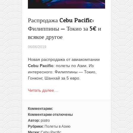
Распродажа Cebu Pacific:
Филиппины — Токио за 5€ и
всякое другое
06/06/2019
Новая распродажа от авиакомпании
Cebu Pacific
: полеты по Азии. Из
интересного: Филиппины — Токио,
Гонконг, Шанхай за 5 евро.
Читать далее…
Комментарии:
Комментарии
отключены
к
Автор:
piatro
записи
Рубрики:
Полеты в Азию
Распродажа
Метки:
Cebu Pacific