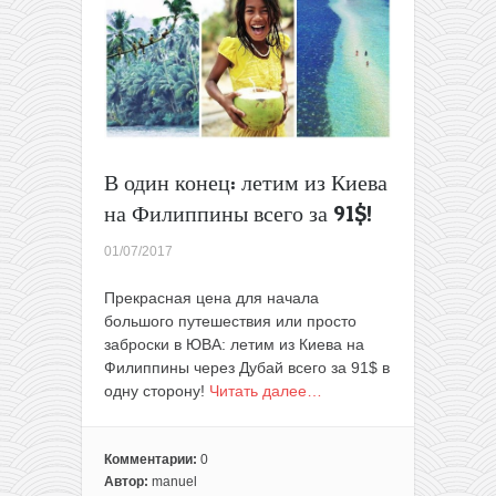
Азии
и
в
Австралию
от
11$
В один конец: летим из Киева
на Филиппины всего за 91$!
01/07/2017
Прекрасная цена для начала
большого путешествия или просто
заброски в ЮВА: летим из Киева на
Филиппины через Дубай всего за 91$ в
одну сторону!
Читать далее…
Комментарии:
0
Автор:
manuel