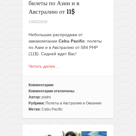
билеты по Азии и в
Австралию от 11$
13/02/2018
Небольшая распродажа от
авиакомпании
Cebu Pacific
: полеты
по Азии и в Австралию от 584 PHP
(11$). Сидней ждет Вас!
Читать далее…
Комментарии:
Комментарии
отключены
к
Автор:
piatro
записи
Рубрики:
Полеты в Австралию и Океанию
Распродажа
Метки:
Cebu Pacific
Cebu
Pacific:
билеты
по