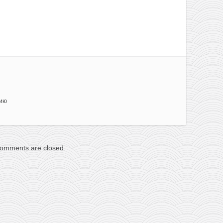
нию
omments are closed.