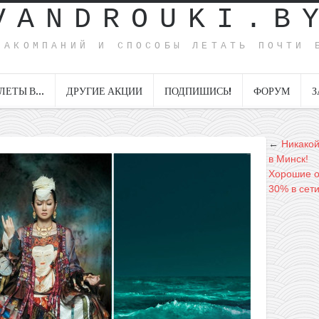
VANDROUKI.B
ИАКОМПАНИЙ И СПОСОБЫ ЛЕТАТЬ ПОЧТИ 
ЛЕТЫ В…
ДРУГИЕ АКЦИИ
ПОДПИШИСЬ!
ФОРУМ
З
←
Никакой
в Минск!
Хорошие о
30% в сети