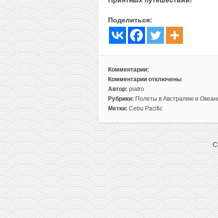
Поделиться:
Комментарии:
Комментарии
отключены
к
Автор:
piatro
записи
Рубрики:
Полеты в Австралию и Океа
Распродажа
Метки:
Cebu Pacific
Cebu
Pacific:
билеты
C
по
Азии
и
в
Австралию
от
11$