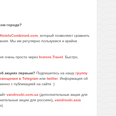
вом городе?
HotelsCombined.com
, который позволяют сравнить
ания. Мы им регулярно пользуемся и крайне
ия очень просто через
Instore.Travel
. Быстро,
об акциях первым?
Подпишитесь на нашу
группу
овещения в Telegram
или
twitter
. Информация об
енно с публикацией на сайте :)
сайт
vandrouki.com.ua
(дополнительные акции для
нительные акции для россиян)
,
vandrouki.asia
и).