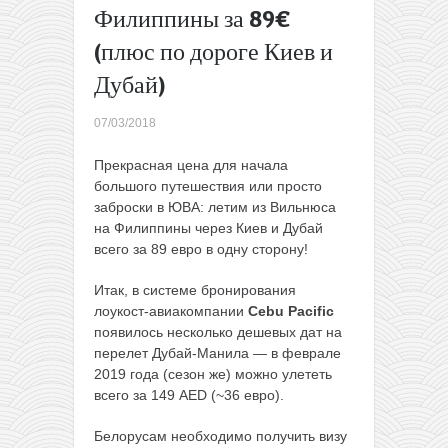
Филиппины за 89€
обратно!
Большая
(плюс по дороге Киев и
распродажа
Дубай)
у Lux
Express:
поездки со
07/03/2018
скидкой
50%!
→
Прекрасная цена для начала
большого путешествия или просто
заброски в ЮВА: летим из Вильнюса
на Филиппины через Киев и Дубай
всего за 89 евро в одну сторону!
Итак, в системе бронирования
лоукост-авиакомпании
Cebu Pacific
появилось несколько дешевых дат на
перелет Дубай-Манила — в феврале
2019 года (сезон же) можно улететь
всего за 149 AED (~36 евро).
Белорусам необходимо получить визу