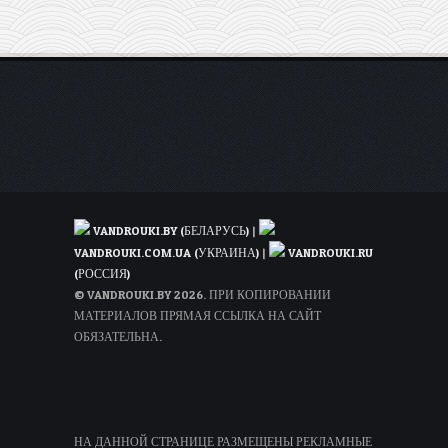
Киев
и
Дубай)
VANDROUKI.BY (БЕЛАРУСЬ)
|
VANDROUKI.COM.UA (УКРАИНА)
|
VANDROUKI.RU
(РОССИЯ)
© VANDROUKI.BY 2026. ПРИ КОПИРОВАНИИ
МАТЕРИАЛОВ ПРЯМАЯ ССЫЛКА НА САЙТ
ОБЯЗАТЕЛЬНА.
НА ДАННОЙ СТРАНИЦЕ РАЗМЕЩЕНЫ РЕКЛАМНЫЕ