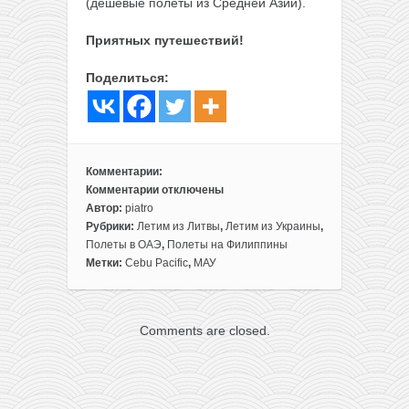
(дешевые полеты из Средней Азии).
Приятных путешествий!
Поделиться:
Комментарии:
Комментарии
отключены
к
Автор:
piatro
записи
Рубрики:
Летим из Литвы
,
Летим из Украины
,
Заброска
Полеты в ОАЭ
,
Полеты на Филиппины
из
Метки:
Cebu Pacific
,
МАУ
Вильнюса
на
Филиппины
Comments are closed.
за
89€
(плюс
по
дороге