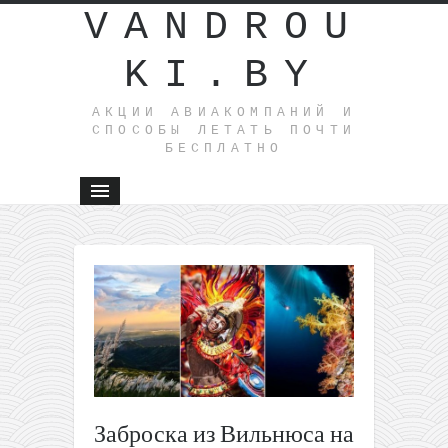
VANDROU
KI.BY
АКЦИИ АВИАКОМПАНИЙ И
СПОСОБЫ ЛЕТАТЬ ПОЧТИ
БЕСПЛАТНО
←
Ошибочн
тарифы о
Etihad:
полеты и
Вильнюса
Азию с
возврато
Баку от
Заброска из Вильнюса на
202€ туда