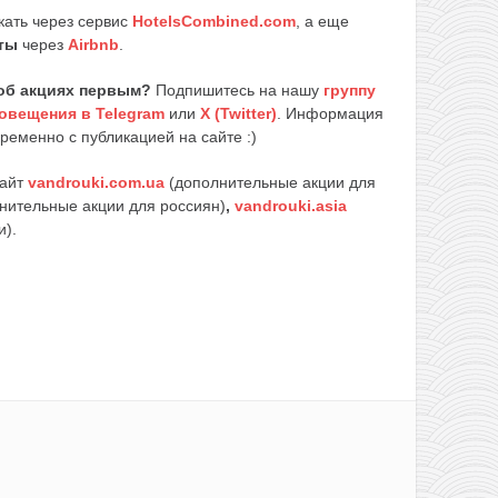
кать через сервис
HotelsCombined.com
, а еще
ты
через
Airbnb
.
об акциях первым?
Подпишитесь на нашу
группу
овещения в Telegram
или
X (Twitter)
. Информация
ременно с публикацией на сайте :)
сайт
vandrouki.com.ua
(дополнительные акции для
нительные акции для россиян)
,
vandrouki.asia
и).