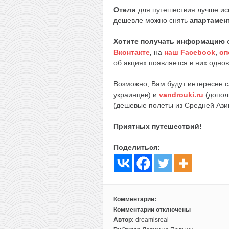
Отели
для путешествия лучше ис
дешевле можно снять
апартамен
Хотите получать информацию 
Вконтакте
,
на
наш Facebook
,
оп
об акциях появляется в них однов
Возможно, Вам будут интересен 
украинцев) и
vandrouki.ru
(допол
(дешевые полеты из Средней Ази
Приятных путешествий!
Поделиться:
Комментарии:
Комментарии
отключены
к
Автор:
dreamisreal