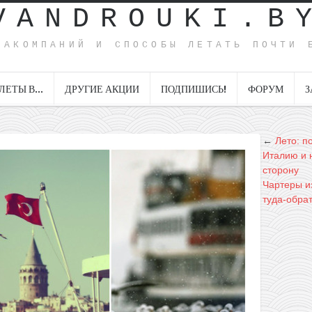
VANDROUKI.B
ИАКОМПАНИЙ И СПОСОБЫ ЛЕТАТЬ ПОЧТИ 
ЛЕТЫ В…
ДРУГИЕ АКЦИИ
ПОДПИШИСЬ!
ФОРУМ
З
←
Лето: п
Италию и н
сторону
Чартеры и
туда-обрат