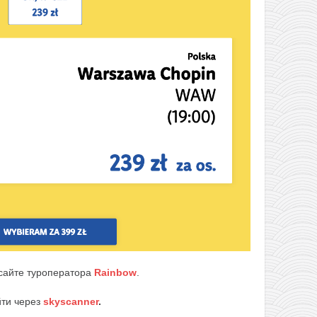
сайте туроператора
Rainbow
.
йти через
skyscanner
.