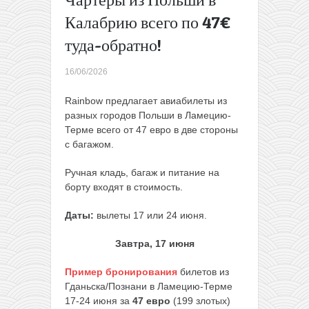
багажом!
Калабрию всего по 47€
Прямые
рейсы из
туда-обратно!
Варшавы
на
16/06/2026
Менорку
за 94€
Rainbow предлагает авиабилеты из
туда-
разных городов Польши в Ламецию-
обратно
Терме всего от 47 евро в две стороны
(с
с багажом.
багажом)
→
Ручная кладь, багаж и питание на
борту входят в стоимость.
Даты:
вылеты 17 или 24 июня.
Завтра, 17 июня
Пример бронирования
билетов из
Гданьска/Познани в Ламецию-Терме
17-24 июня за
47 евро
(199 злотых)