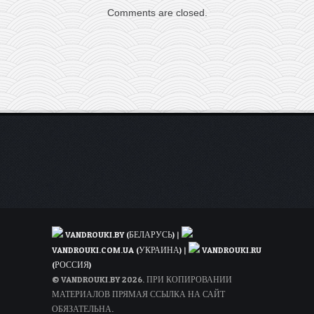
Калабрию
Comments are closed.
всего
по
47€
туда-
обратно!
VANDROUKI.BY (БЕЛАРУСЬ)
|
VANDROUKI.COM.UA (УКРАИНА)
|
VANDROUKI.RU
(РОССИЯ)
© VANDROUKI.BY 2026. ПРИ КОПИРОВАНИИ
МАТЕРИАЛОВ ПРЯМАЯ ССЫЛКА НА САЙТ
ОБЯЗАТЕЛЬНА.