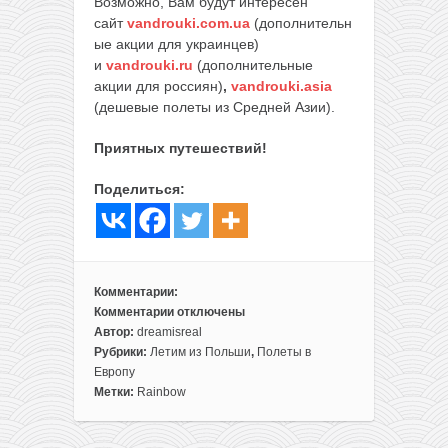
Возможно, Вам будут интересен
сайт
vandrouki.com.ua
(дополнительн
ые акции для украинцев)
и
vandrouki.ru
(дополнительные
акции для россиян)
,
vandrouki.asia
(дешевые полеты из Средней Азии).
Приятных путешествий!
Поделиться:
Комментарии:
Комментарии
отключены
к
Автор:
dreamisreal
записи
Рубрики:
Летим из Польши
,
Полеты в
Чартеры
Европу
из
Метки:
Rainbow
Польши
в