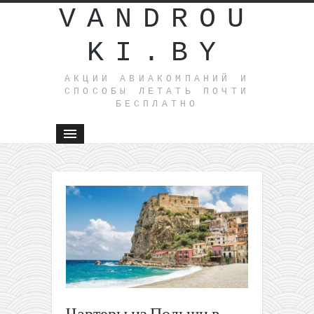
VANDROU
KI.BY
АКЦИИ АВИАКОМПАНИЙ И
СПОСОБЫ ЛЕТАТЬ ПОЧТИ
БЕСПЛАТНО
←
Прямые
рейсы из
Варшавы
в
Стамбул
за 94€
туда-
обратно
Чартеры из Польши в
(с