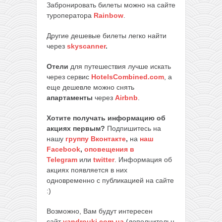
Забронировать билеты можно на сайте
туроператора
Rainbow
.
Другие дешевые билеты легко найти
через
skyscanner
.
Отели
для путешествия лучше искать
через сервис
HotelsCombined.com
, а
еще дешевле можно снять
апартаменты
через
Airbnb
.
Хотите получать информацию об
акциях первым?
Подпишитесь на
нашу
группу Вконтакте
,
на
наш
Facebook
,
оповещения в
Telegram
или
twitter
. Информация об
акциях появляется в них
одновременно с публикацией на сайте
:)
Возможно, Вам будут интересен
сайт
vandrouki.com.ua
(дополнительн