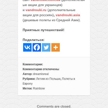
ые акции для украинцев)
и
vandrouki.ru
(дополнительные
акции для россиян)
,
vandrouki.asia
(дешевые полеты из Средней Азии).
Приятных путешествий!
Поделиться:
Комментарии:
Комментарии
отключены
к
Автор:
dreamisreal
записи
Рубрики:
Летим из Польши
,
Полеты в
Улетаем
Европу
на
Метки:
Rainbow
Канары
или
в
Comments are closed.
Барселону