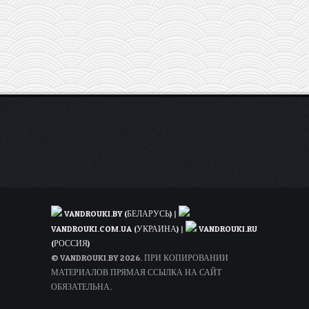
от
96€
туда-
обратно
из
Варшавы
VANDROUKI.BY (БЕЛАРУСЬ)
|
VANDROUKI.COM.UA (УКРАИНА)
|
VANDROUKI.RU
(РОССИЯ)
© VANDROUKI.BY 2026. ПРИ КОПИРОВАНИИ
МАТЕРИАЛОВ ПРЯМАЯ ССЫЛКА НА САЙТ
ОБЯЗАТЕЛЬНА.