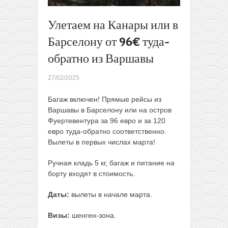
Круиз из
Канарских
Улетаем на Канары или в
островов
Барселону от 96€ туда-
в Италию
за 259€ с
обратно из Варшавы
человека
→
27/02/2025
Багаж включен! Прямые рейсы из
Варшавы в Барселону или на остров
Фуертевентура за 96 евро и за 120
евро туда-обратно соответственно.
Вылеты в первых числах марта!
Ручная кладь 5 кг, багаж и питание на
борту входят в стоимость.
Даты:
вылеты в начале марта.
Визы:
шенген-зона.