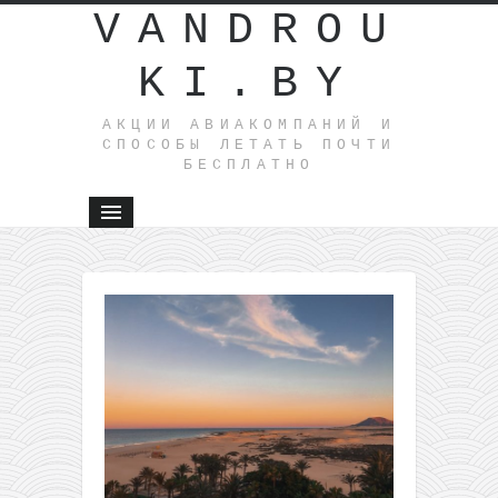
VANDROU
KI.BY
АКЦИИ АВИАКОМПАНИЙ И
СПОСОБЫ ЛЕТАТЬ ПОЧТИ
БЕСПЛАТНО
←
Летим
на
Карибы
за 480€
туда-
обратно
из
Польши
(с
багажом)