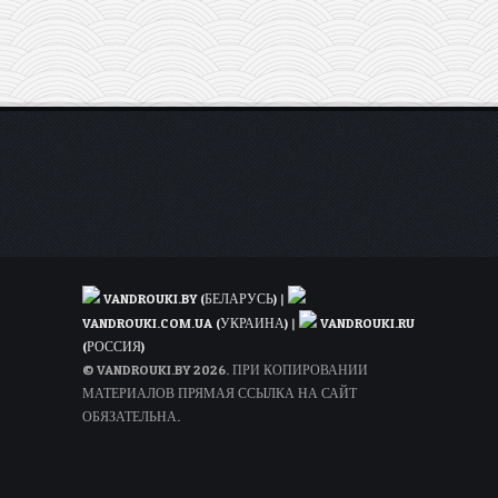
из
Польши
(с
багажом)
VANDROUKI.BY (БЕЛАРУСЬ)
|
VANDROUKI.COM.UA (УКРАИНА)
|
VANDROUKI.RU
(РОССИЯ)
© VANDROUKI.BY 2026. ПРИ КОПИРОВАНИИ
МАТЕРИАЛОВ ПРЯМАЯ ССЫЛКА НА САЙТ
ОБЯЗАТЕЛЬНА.