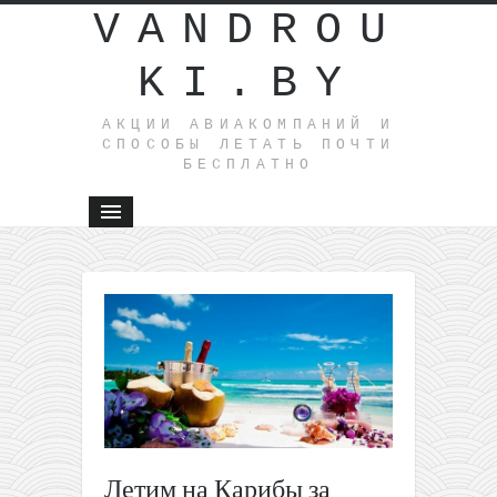
VANDROU
KI.BY
АКЦИИ АВИАКОМПАНИЙ И
СПОСОБЫ ЛЕТАТЬ ПОЧТИ
БЕСПЛАТНО
←
Нюрнбер
и Прага в
одной
поездке
из
Вильнюс
всего за
50€ туда-
Летим на Карибы за
обратно