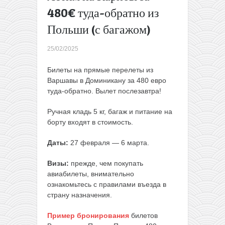
Улетаем
480€ туда-обратно из
на Канары
Польши (с багажом)
или в
Барселону
25/02/2025
от 96€
туда-
Билеты на прямые перелеты из
обратно
Варшавы в Доминикану за 480 евро
из
туда-обратно. Вылет послезавтра!
Варшавы
→
Ручная кладь 5 кг, багаж и питание на
борту входят в стоимость.
Даты:
27 февраля — 6 марта.
Визы:
прежде, чем покупать
авиабилеты, внимательно
ознакомьтесь с правилами въезда в
страну назначения.
Пример бронирования
билетов