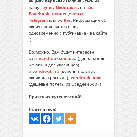
акциях первым?
Подпишитесь на
нашу
группу Вконтакте
,
на
наш
Facebook
,
оповещения в
Telegram
или
twitter
. Информация об
акциях появляется в них
одновременно с публикацией на сайте
:)
Возможно, Вам будут интересен
сайт
vandrouki.com.ua
(дополнительн
ые акции для украинцев)
и
vandrouki.ru
(дополнительные
акции для россиян)
,
vandrouki.asia
(дешевые полеты из Средней Азии).
Приятных путешествий!
Поделиться: