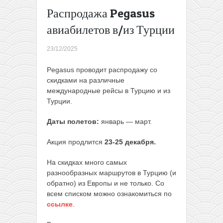
33€ в одну
Распродажа Pegasus
сторону
авиабилетов в/из Турции
или за 67€
туда-
23/12/2025
обратно
→
Pegasus проводит распродажу со
скидками на различные
международные рейсы в Турцию и из
Турции.
Даты полетов:
январь — март.
Акция продлится
23-25 декабря.
На скидках много самых
разнообразных маршрутов в Турцию (и
обратно) из Европы и не только. Со
всем списком можно ознакомиться по
ссылке
.