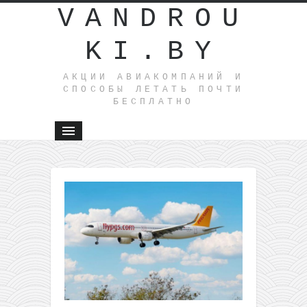
VANDROU
KI.BY
АКЦИИ АВИАКОМПАНИЙ И
СПОСОБЫ ЛЕТАТЬ ПОЧТИ
БЕСПЛАТНО
←
Распрод
Intercars
скидки 5
на поезд
из Минск
Летим из
Варшавы в
Португалию
всего за