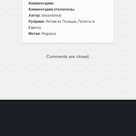
Комментарии:
Комментарии
отключены
к
Автор:
dreamisreal
записи
Рубрики:
Летим из Польши
,
Полеты в
Распродажа
Европу
Pegasus
Метки:
Pegasus
авиабилетов
в/
из
Comments are closed.
Турции