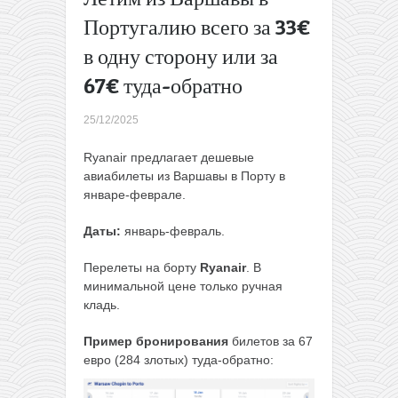
всего от
Португалию всего за 33€
15€ до
в одну сторону или за
25€ в
одну
67€ туда-обратно
сторону
→
25/12/2025
Ryanair предлагает дешевые
авиабилеты из Варшавы в Порту в
январе-феврале.
Даты:
январь-февраль.
Перелеты на борту
Ryanair
. В
минимальной цене только ручная
кладь.
Пример бронирования
билетов за 67
евро (284 злотых) туда-обратно: