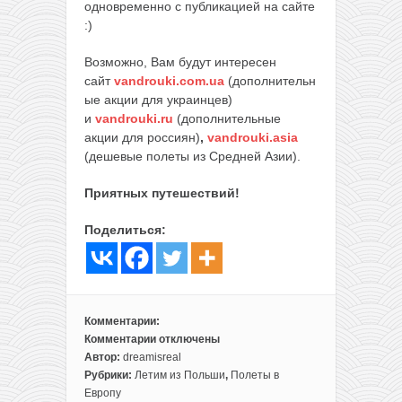
одновременно с публикацией на сайте
:)
Возможно, Вам будут интересен
сайт
vandrouki.com.ua
(дополнительн
ые акции для украинцев)
и
vandrouki.ru
(дополнительные
акции для россиян)
,
vandrouki.asia
(дешевые полеты из Средней Азии).
Приятных путешествий!
Поделиться:
Комментарии:
Комментарии
отключены
к
Автор:
dreamisreal
записи
Рубрики:
Летим из Польши
,
Полеты в
Летим
Европу