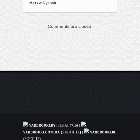
из
Метки:
Ryanair
Варшавы
в
Португалию
Comments are closed.
всего
за
33€
в
одну
сторону
или
за
67€
туда-
обратно
VANDROUKI.BY (БЕЛАРУСЬ)
|
VANDROUKI.COM.UA (УКРАИНА)
|
VANDROUKI.RU
(РОССИЯ)