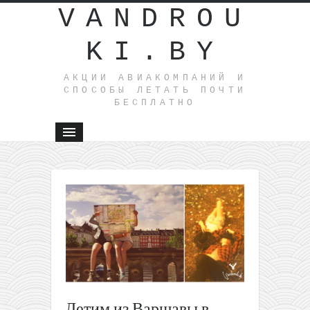
VANDROU
KI.BY
АКЦИИ АВИАКОМПАНИЙ И
СПОСОБЫ ЛЕТАТЬ ПОЧТИ
БЕСПЛАТНО
←
Распрод
Pegasus
авиабиле
в/из Турц
Большая
подборка
билетов
Ryanair
Летим из Варшавы в
из Литвы