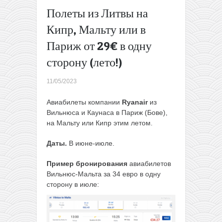
AirBaltic
Полеты из Литвы на
запускает
Кипр, Мальту или в
ряд
новых
Париж от 29€ в одну
прямых
сторону (лето!)
рейсов из
Вильнюса
→
11/05/2023
Авиабилеты компании
Ryanair
из
Вильнюса и Каунаса в Париж (Бове),
на Мальту или Кипр этим летом.
Даты.
В июне-июле.
Пример бронирования
авиабилетов
Вильнюс-Мальта за 34 евро в одну
сторону в июле: