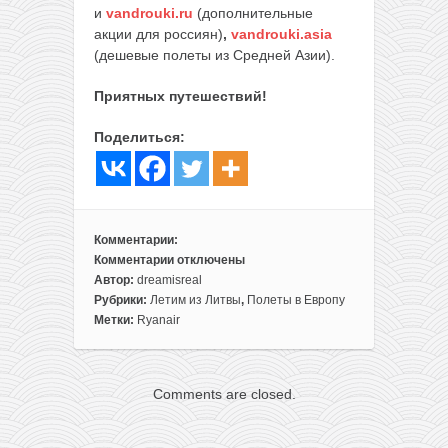
и
vandrouki.ru
(дополнительные
акции для россиян)
,
vandrouki.asia
(дешевые полеты из Средней Азии).
Приятных путешествий!
Поделиться:
Комментарии:
Комментарии
отключены
к
Автор:
dreamisreal
записи
Рубрики:
Летим из Литвы
,
Полеты в Европу
Полеты
Метки:
Ryanair
из
Литвы
на
Comments are closed.
Кипр,
Мальту
или