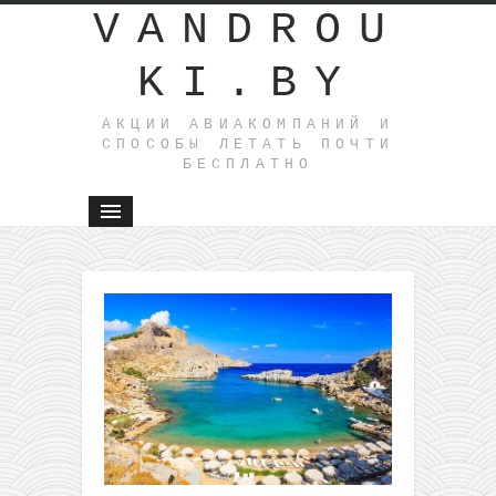
VANDROU
KI.BY
АКЦИИ АВИАКОМПАНИЙ И
СПОСОБЫ ЛЕТАТЬ ПОЧТИ
БЕСПЛАТНО
←
Wizz
Air: из
Варшавы
на
Мальту
всего за
44€
туда-
обратно
(WDC)