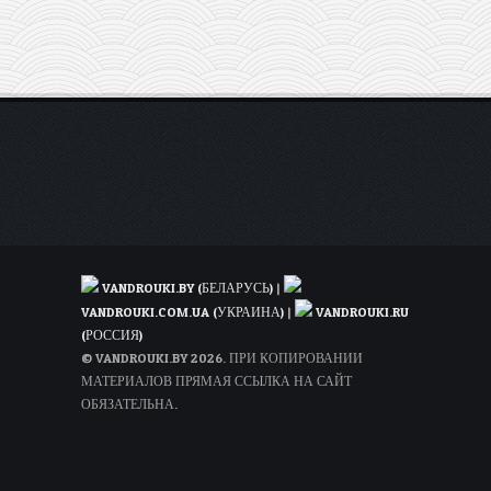
в
Париж
от
29€
в
одну
сторону
(лето!)
VANDROUKI.BY (БЕЛАРУСЬ)
|
VANDROUKI.COM.UA (УКРАИНА)
|
VANDROUKI.RU
(РОССИЯ)
© VANDROUKI.BY 2026. ПРИ КОПИРОВАНИИ
МАТЕРИАЛОВ ПРЯМАЯ ССЫЛКА НА САЙТ
ОБЯЗАТЕЛЬНА.