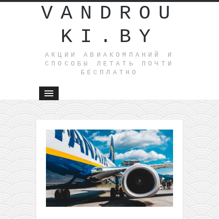
VANDROU
KI.BY
АКЦИИ АВИАКОМПАНИЙ И
СПОСОБЫ ЛЕТАТЬ ПОЧТИ
БЕСПЛАТНО
←
На
остров
Корфу из
Варшавы
или
Вильнюс
всего от
53€ туда-
обратно
Акция у