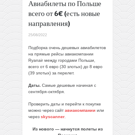
Авиабилеты по Польше
Pegasus:
авиабилеты
всего от 6€ (есть новые
со скидкой
направления)
40%
→
25/08/2022
Подборка очень дешевых авиабилетов
на прямые рейсы авиакомпании
Ryanair между городами Польши,
всего от 6 евро (30 злотых) до 8 евро
(39 злотых) за перелет.
Даты.
Самые дешевые начиная с
сентября-октября.
Проверить даты и перейти к покупке
можно через сайт
авиакомпании
или
через
skyscanner
.
Из нового — начнутся полеты из