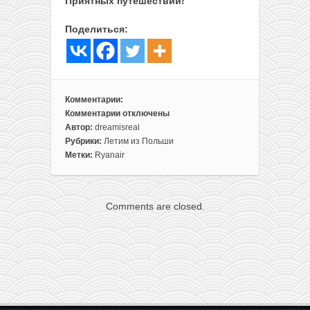
Приятных путешествий!
Поделиться:
Комментарии:
Комментарии
отключены
к
Автор:
dreamisreal
записи
Рубрики:
Летим из Польши
Авиабилеты
Метки:
Ryanair
по
Польше
всего
Comments are closed.
от
6€
(есть
новые
направления)