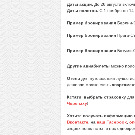
Даты акции.
До 28 августа включ
Даты полетов.
С 1 ноября по 14
Пример бронирования
Берлин-
Пример бронирования
Прага-С
Пример бронирования
Батуми-
Другие авиабилеты
можно прио
Отели
для путешествия лучше ис
дешевле можно снять
апартамен
Кстати, выбрать страховку
для 
Черепаху
!
Хотите получать информацию 
Вконтакте
,
на
наш Facebook
,
оп
акциях появляется в них одноврем