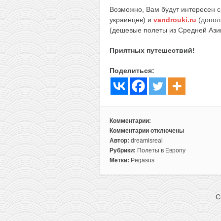
Возможно, Вам будут интересен 
украинцев) и
vandrouki.ru
(допол
(дешевые полеты из Средней Ази
Приятных путешествий!
Поделиться:
Комментарии:
Комментарии
отключены
к
Автор:
dreamisreal
записи
Рубрики:
Полеты в Европу
Акция
Метки:
Pegasus
у
Pegasus:
авиабилеты
C
со
скидкой
40%