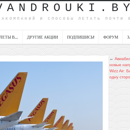
VANDROUKI.B
ИАКОМПАНИЙ И СПОСОБЫ ЛЕТАТЬ ПОЧТИ 
ЛЕТЫ В…
ДРУГИЕ АКЦИИ
ПОДПИШИСЬ!
ФОРУМ
З
←
Авиабил
новые нап
Wizz Air: 
одну сторо