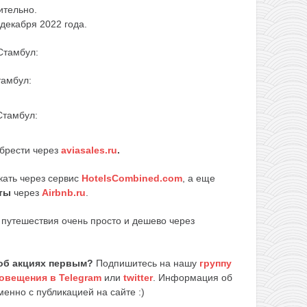
ительно.
 декабря 2022 года.
Стамбул:
тамбул:
Стамбул:
брести через
aviasales.ru
.
кать через сервис
HotelsCombined.com
, а еще
ты
через
Airbnb.ru
.
путешествия очень просто и дешево через
об акциях первым?
Подпишитесь на нашу
группу
овещения в Telegram
или
twitter
. Информация об
енно с публикацией на сайте :)