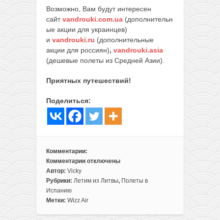
Возможно, Вам будут интересен
сайт
vandrouki.com.ua
(дополнительн
ые акции для украинцев)
и
vandrouki.ru
(дополнительные
акции для россиян)
,
vandrouki.asia
(дешевые полеты из Средней Азии).
Приятных путешествий!
Поделиться:
Комментарии:
Комментарии
отключены
к
Автор:
Vicky
записи
Рубрики:
Летим из Литвы
,
Полеты в
Прямые
Испанию
рейсы
Метки:
Wizz Air
из
Вильнюса