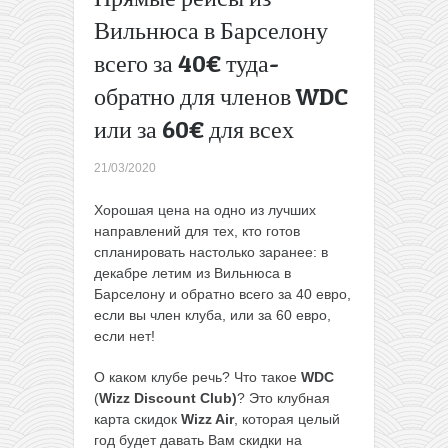
Готовый
Вильнюса в Барселону
отдых на
всего за 40€ туда-
Занзибаре:
перелеты
обратно для членов WDC
из Минска
+ 11 ночей
или за 60€ для всех
около
моря всего
21/03/2020
за 514€ с
человека
Хорошая цена на одно из лучших
→
направлений для тех, кто готов
спланировать настолько заранее: в
декабре летим из Вильнюса в
Барселону и обратно всего за 40 евро,
если вы член клуба, или за 60 евро,
если нет!
О каком клубе речь? Что такое
WDC
(
Wizz Discount Club)
? Это клубная
карта скидок
Wizz Air
, которая целый
год будет давать Вам скидки на