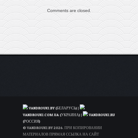
в
Comments are closed.
Барселону
всего
за
40€
туда-
обратно
для
членов
WDC
или
за
60€
для
всех
VANDROUKI.BY (БЕЛАРУСЬ)
|
VANDROUKI.COM.UA (УКРАИНА)
|
VANDROUKI.RU
(РОССИЯ)
© VANDROUKI.BY 2026. ПРИ КОПИРОВАНИИ
МАТЕРИАЛОВ ПРЯМАЯ ССЫЛКА НА САЙТ