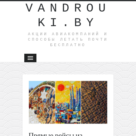
VANDROU
KI.BY
АКЦИИ АВИАКОМПАНИЙ И
СПОСОБЫ ЛЕТАТЬ ПОЧТИ
БЕСПЛАТНО
←
Лето:
прямые
рейсы из
Варшавы 
Швейцар
всего за
27€ туда-
обратно
или еще
Прямые рейсы из
дешевле