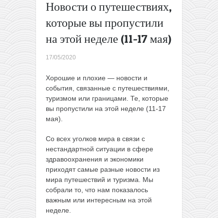
Новости о путешествиях,
одну
сторону
которые вы пропустили
или от
на этой неделе (11-17 мая)
45€ туда-
обратно
17/05/2020
(самые
дешевые
Хорошие и плохие — новости и
—
события, связанные с путешествиями,
членам
туризмом или границами. Те, которые
WDC)
→
вы пропустили на этой неделе (11-17
мая).
Со всех уголков мира в связи с
нестандартной ситуации в сфере
здравоохранения и экономики
приходят самые разные новости из
мира путешествий и туризма. Мы
собрали то, что нам показалось
важным или интересным на этой
неделе.