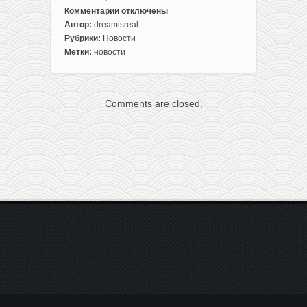
Комментарии
отключены
к
Автор:
dreamisreal
записи
Рубрики:
Новости
Новости
Метки:
новости
о
путешествиях,
которые
Comments are closed.
вы
пропустили
на
этой
неделе
(11-
17
мая)