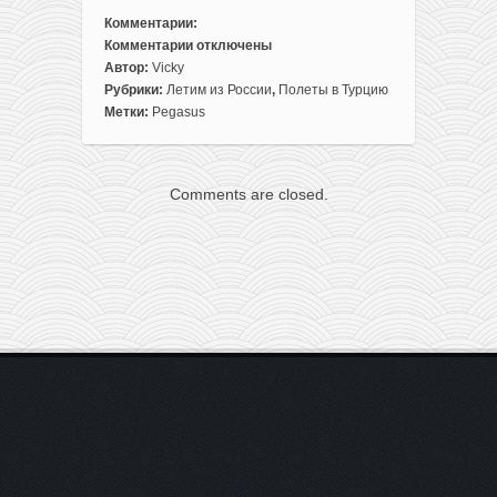
Комментарии:
Комментарии
отключены
к
Автор:
Vicky
записи
Рубрики:
Летим из России
,
Полеты в Турцию
Начало
Метки:
Pegasus
сезона!
Готовый
отдых
Comments are closed.
в
Турции:
перелеты
из
Москвы
+
8
ночей
в
3*
отеле
с
завтраками
всего