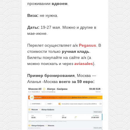
проживании
вдвоем
.
Виза:
не нужна.
Даты:
19-27 мая. Можно и другие в
мае-июне.
Перелет осуществляет а/к
Pegasus
. В
стоимости только
ручная кладь
.
Билеты покупайте на сайте а/к (а
можно поискать и через
aviasales
).
Пример бронирования
, Москва —
Аланья -Москва
всего за 59 евро: