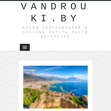
VANDROU
KI.BY
АКЦИИ АВИАКОМПАНИЙ И
СПОСОБЫ ЛЕТАТЬ ПОЧТИ
БЕСПЛАТНО
←
Распрод
airBaltic:
билеты п
Европе о
15€ в одн
сторону
Распродажа
Ryanair: 1
миллион