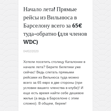
325€
Начало лета! Прямые
туда-
обратно
рейсы из Вильнюса в
(до
Барселону всего за 65€
конца
октября)
туда-обратно (для членов
Распродажа
WDC)
airBaltic:
билеты по
Европе от
04/02/2020
15€ в одну
сторону
→
Хотели посетить столицу Каталонии в
начале лета? Берите билетики уже
сейчас! Ведь слетать прямыми
рейсами из Вильнюса туда можно
всего за 65 евро в две стороны (при
условии вашего членства в клубе)! И
еще есть время найти себе дешевое
жилье (а ведь в Барселоне с этим
сложно). В общем, берем!