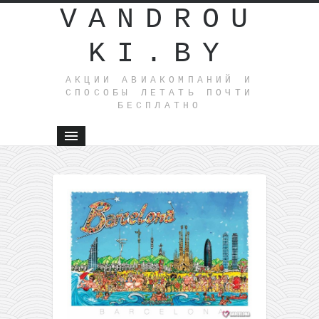
VANDROU
KI.BY
АКЦИИ АВИАКОМПАНИЙ И
СПОСОБЫ ЛЕТАТЬ ПОЧТИ
БЕСПЛАТНО
←
Gulf
Air:
полеты
из
Москвы
в
Таиланд
и на
Шри-
Ланку от