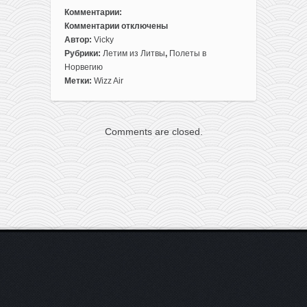
Комментарии:
Комментарии
отключены
к
Автор:
Vicky
записи
Рубрики:
Летим из Литвы
,
Полеты в
Май!
Норвегию
Полеты
Метки:
Wizz Air
из
Литвы
на
Comments are closed.
фьорды
всего
за
35€
туда-
обратно
(членам
WDC)