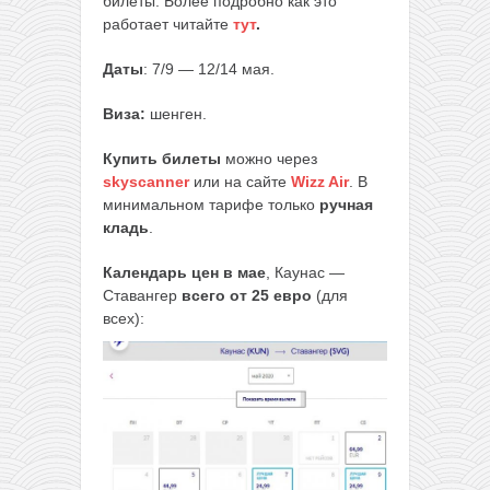
билеты. Более подробно как это
работает читайте
тут
.
Даты
: 7/9 — 12/14 мая.
Виза:
шенген.
Купить билеты
можно через
skyscanner
или на сайте
Wizz Air
. В
минимальном тарифе только
ручная
кладь
.
Календарь цен в мае
, Каунас —
Ставангер
всего от 25 евро
(для
всех):