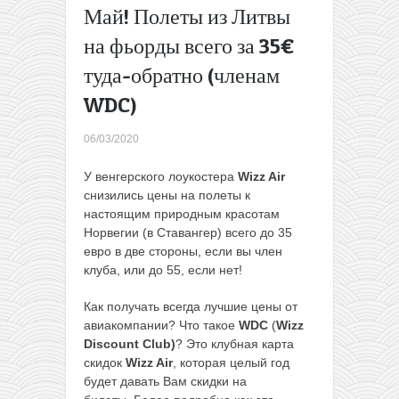
Май! Полеты из Литвы
Мини-тур по
акциям:
на фьорды всего за 35€
Гданьск и
туда-обратно (членам
Калининград
в одной
WDC)
поездке из
Минска
06/03/2020
всего за 37€
→
У венгерского лоукостера
Wizz Air
снизились цены на полеты к
настоящим природным красотам
Норвегии (в Ставангер) всего до 35
евро в две стороны, если вы член
клуба, или до 55, если нет!
Как получать всегда лучшие цены от
авиакомпании? Что такое
WDC
(
Wizz
Discount Club)
? Это клубная карта
скидок
Wizz Air
, которая целый год
будет давать Вам скидки на