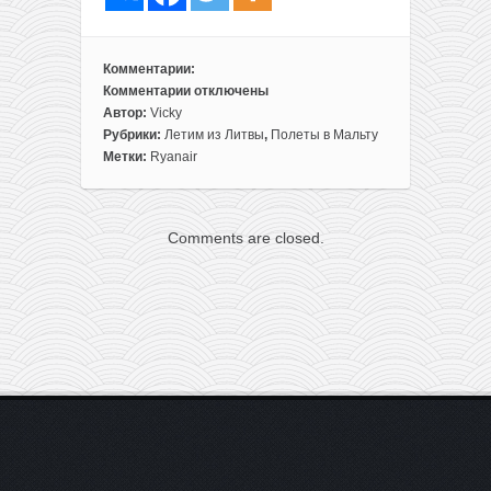
Комментарии:
Комментарии
отключены
к
Автор:
Vicky
записи
Рубрики:
Летим из Литвы
,
Полеты в Мальту
ЛЕТО!
Метки:
Ryanair
Прямые
рейсы
из
Comments are closed.
Вильнюса
на
Мальту
всего
за
73€
туда-
обратно