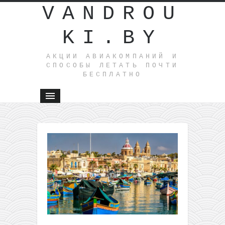
VANDROU
KI.BY
АКЦИИ АВИАКОМПАНИЙ И
СПОСОБЫ ЛЕТАТЬ ПОЧТИ
БЕСПЛАТНО
←
Майский
5-
дневный
круиз
вокруг
Италии
всего за
209€ с
человека