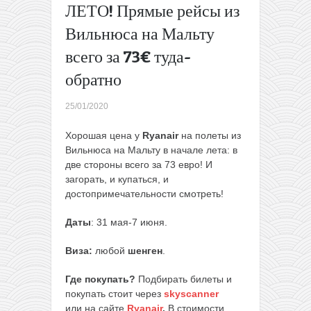
ЛЕТО! Прямые рейсы из
Готовое
путешествие
Вильнюса на Мальту
в Италию:
всего за 73€ туда-
перелеты из
Литвы + 3
обратно
ночи в
Болонье
25/01/2020
всего за 79€
с человека
Хорошая цена у
Ryanair
на полеты из
→
Вильнюса на Мальту в начале лета: в
две стороны всего за 73 евро! И
загорать, и купаться, и
достопримечательности смотреть!
Даты
: 31 мая-7 июня.
Виза:
любой
шенген
.
Где покупать?
Подбирать билеты и
покупать стоит через
skyscanner
или на сайте
Ryanair
.
В стоимости