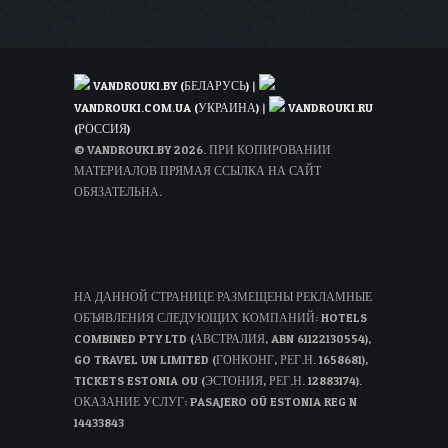
VANDROUKI.BY (БЕЛАРУСЬ)
|
VANDROUKI.COM.UA (УКРАИНА)
|
VANDROUKI.RU
(РОССИЯ)
© VANDROUKI.BY 2026. ПРИ КОПИРОВАНИИ
МАТЕРИАЛОВ ПРЯМАЯ ССЫЛКА НА САЙТ
ОБЯЗАТЕЛЬНА.
НА ДАННОЙ СТРАНИЦЕ РАЗМЕЩЕНЫ РЕКЛАМНЫЕ
ОБЪЯВЛЕНИЯ СЛЕДУЮЩИХ КОМПАНИЙ: HOTELS
COMBINED PTY LTD (АВСТРАЛИЯ, ABN 61122130554),
GO TRAVEL UN LIMITED (ГОНКОНГ, РЕГ.Н. 1658681),
TICKETS ESTONIA OU (ЭСТОНИЯ, РЕГ.Н. 12883174).
ОКАЗАНИЕ УСЛУГ: PASAJERO OÜ ESTONIA REG N
14433843