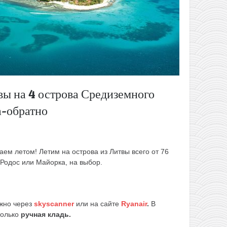
ы на 4 острова Средиземного
а-обратно
ем летом! Летим на острова из Литвы всего от 76
 Родос или Майорка, на выбор.
жно через
skyscanner
или на сайте
Ryanair
.
В
только
ручная кладь.