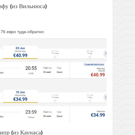
рфу (из Вильнюса)
 76 евро туда-обратно:
ипр (из Каунаса)