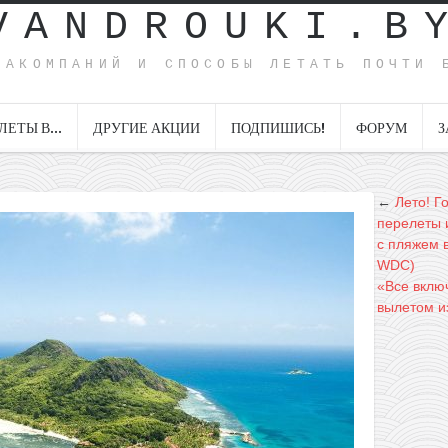
VANDROUKI.B
ИАКОМПАНИЙ И СПОСОБЫ ЛЕТАТЬ ПОЧТИ 
ЛЕТЫ В…
ДРУГИЕ АКЦИИ
ПОДПИШИСЬ!
ФОРУМ
З
←
Лето! Г
перелеты 
с пляжем в
WDC)
«Все включ
вылетом из