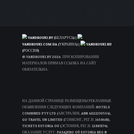
всего
за
557€
с
человека
VANDROUKI.BY (БЕЛАРУСЬ)
|
VANDROUKI.COM.UA (УКРАИНА)
|
VANDROUKI.RU
(РОССИЯ)
© VANDROUKI.BY 2026. ПРИ КОПИРОВАНИИ
МАТЕРИАЛОВ ПРЯМАЯ ССЫЛКА НА САЙТ
ОБЯЗАТЕЛЬНА.
НА ДАННОЙ СТРАНИЦЕ РАЗМЕЩЕНЫ РЕКЛАМНЫЕ
ОБЪЯВЛЕНИЯ СЛЕДУЮЩИХ КОМПАНИЙ: HOTELS
COMBINED PTY LTD (АВСТРАЛИЯ, ABN 61122130554),
GO TRAVEL UN LIMITED (ГОНКОНГ, РЕГ.Н. 1658681),
TICKETS ESTONIA OU (ЭСТОНИЯ, РЕГ.Н. 12883174).
ОКАЗАНИЕ УСЛУГ: PASAJERO OÜ ESTONIA REG N