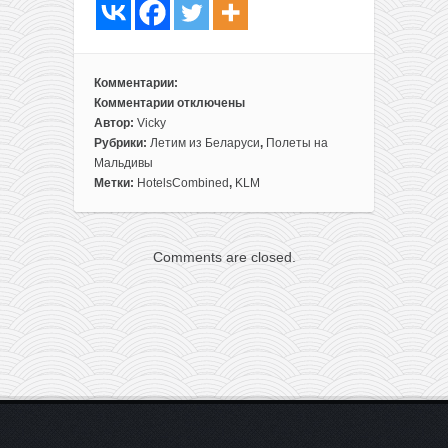
Комментарии:
Комментарии
отключены
к
Автор:
Vicky
записи
Рубрики:
Летим из Беларуси
,
Полеты на
Готовый
Мальдивы
отдых
Метки:
HotelsCombined
,
KLM
на
Мальдивах:
перелеты
Comments are closed.
из
Минска
+
8
ночей
в
мини-
отеле
с
завтраками