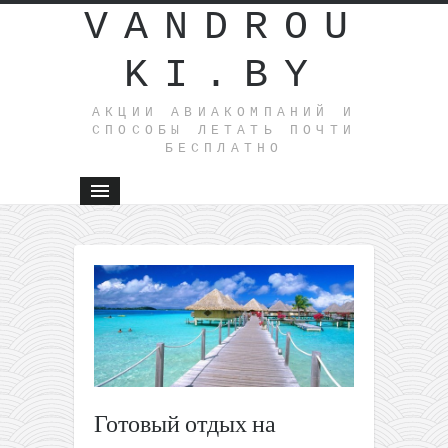
VANDROU
KI.BY
АКЦИИ АВИАКОМПАНИЙ И
СПОСОБЫ ЛЕТАТЬ ПОЧТИ
БЕСПЛАТНО
←
Белав
летом:
летим из
Минска н
Балтийск
море все
за 32€ в
одну
Готовый отдых на
сторону
или за 69