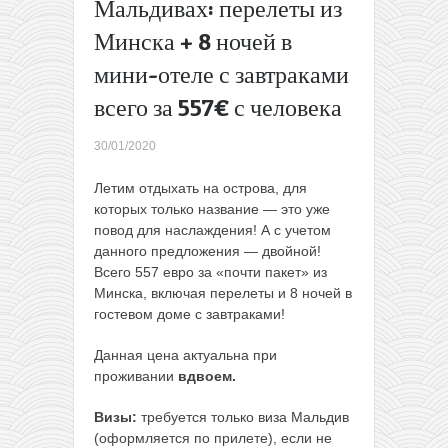
Мальдивах: перелеты из
в две
Минска + 8 ночей в
Modlinbus:
скидка
мини-отеле с завтраками
25% на
всего за 557€ с человека
трансфер
в
аэропорты
30/01/2020
Варшавы
→
Летим отдыхать на острова, для
которых только название — это уже
повод для наслаждения! А с учетом
данного предложения — двойной!
Всего 557 евро за «почти пакет» из
Минска, включая перелеты и 8 ночей в
гостевом доме с завтраками!
Данная цена актуальна при
проживании
вдвоем.
Визы:
требуется только виза Мальдив
(оформляется по прилете), если не