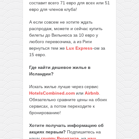
составит всего 71 евро для всех или 51
евро для членов клуба!
А если совсем не хотите ждать
распродаж, можете и сейчас купить
билеты до Вильнюса за 10 евро у
любого перевозчика, а из Риги
вернуться тем же
Lux Express
-ом за
15 евро.
Где найти дешевое жилье в
Исландии?
Искать жилье лучше через сервис
HotelsCombined.com
или
Airbnb
.
Обязательно сравните цены на обоих
сервисах, а потом переходите к
бронированию!
Хотите получать информацию об
акциях первым?
Подпишитесь на
нашу
группу Вконтакте
,
на
наш