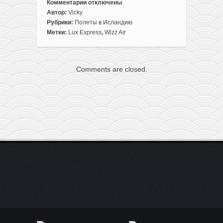
Комментарии
отключены
к
Автор:
Vicky
записи
Рубрики:
Полеты в Исландию
Весенняя
Метки:
Lux Express
,
Wizz Air
сборка:
добираемся
из
Comments are closed.
Минска
в
Исландию
всего
от
51€
туда-
обратно
для
членов
клуба
или
от
71€
для
всех