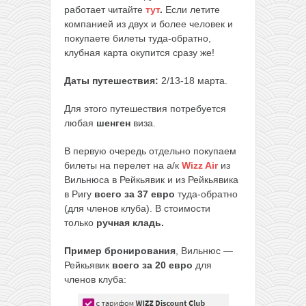
работает читайте
тут
.
Если летите
компанией из двух и более человек и
покупаете билеты туда-обратно,
клубная карта окупится сразу же!
Даты путешествия:
2/13-18 марта.
Для этого путешествия потребуется
любая
шенген
виза.
В первую очередь отдельно покупаем
билеты на перелет на а/к
Wizz Air
из
Вильнюса в Рейкьявик и из Рейкьявика
в Ригу
всего за 37 евро
туда-обратно
(для членов клуба). В стоимости
только
ручная кладь.
Пример бронирования
, Вильнюс —
Рейкьявик
всего за 20 евро
для
членов клуба: