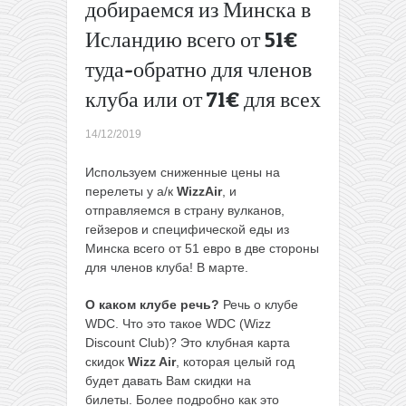
добираемся из Минска в
поездка в
Исландию всего от 51€
крупнейший
зоопарк
туда-обратно для членов
Польши
всего за
клуба или от 71€ для всех
45€ туда-
обратно из
14/12/2019
Минска
→
Используем сниженные цены на
перелеты у а/к
WizzAir
, и
отправляемся в страну вулканов,
гейзеров и специфической еды из
Минска всего от 51 евро в две стороны
для членов клуба! В марте.
О каком клубе речь?
Речь о клубе
WDC. Что это такое WDC (Wizz
Discount Club)? Это клубная карта
скидок
Wizz Air
, которая целый год
будет давать Вам скидки на
билеты. Более подробно как это