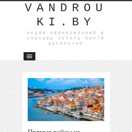
VANDROU
KI.BY
АКЦИИ АВИАКОМПАНИЙ И
СПОСОБЫ ЛЕТАТЬ ПОЧТИ
БЕСПЛАТНО
←
Весна
на
фьордах!
Летим из
Литвы
всего за
9,99€ в
одну
сторону
Прямые рейсы из
(для