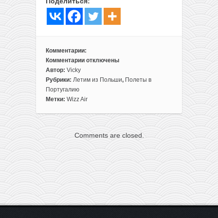
Поделиться:
Комментарии:
Комментарии
отключены
к
Автор:
Vicky
записи
Рубрики:
Летим из Польши
,
Полеты в
Прямые
Португалию
рейсы
Метки:
Wizz Air
из
Варшавы
в
Comments are closed.
Португалию
всего
за
21€
в
одну
сторону
членам
WDC