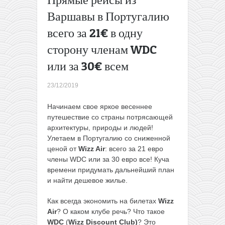
членов
Варшавы в Португалию
WDC)
Готовый
всего за 21€ в одну
отдых на
сторону членам WDC
Шри-
Ланке:
или за 30€ всем
перелеты
из
23/12/2019
Минска +
8 ночей
Начинаем свое яркое весеннее
около
путешествие со страны потрясающей
моря
архитектуры, природы и людей!
всего за
Улетаем в Португалию со сниженной
445€ с
ценой от
Wizz Air
: всего за 21 евро
человека
члены WDC или за 30 евро все! Куча
→
времени придумать дальнейший план
и найти дешевое жилье.
Как всегда экономить на билетах
Wizz
Air
? О каком клубе речь? Что такое
WDC
(
Wizz Discount Club)
? Это