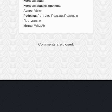
Комментарии:
Комментарии
отключены
к
Автор:
Vicky
записи
Рубрики:
Летим из Польши
,
Полеты в
Прямые
Португалию
рейсы
Метки:
Wizz Air
из
Варшавы
в
Comments are closed.
Лиссабон
всего
за
21€
в
одну
сторону
(членам
WDC)
или
за
30€
всем