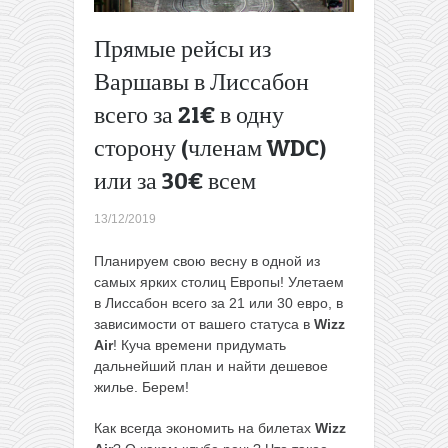
Билеты
на
Прямые рейсы из
самолеты
Варшавы в Лиссабон
по
Европе
всего за 21€ в одну
со
сторону (членам WDC)
скидкой
50%
→
или за 30€ всем
13/12/2019
Планируем свою весну в одной из
самых ярких столиц Европы! Улетаем
в Лиссабон всего за 21 или 30 евро, в
зависимости от вашего статуса в
Wizz
Air
! Куча времени придумать
дальнейший план и найти дешевое
жилье. Берем!
Как всегда экономить на билетах
Wizz