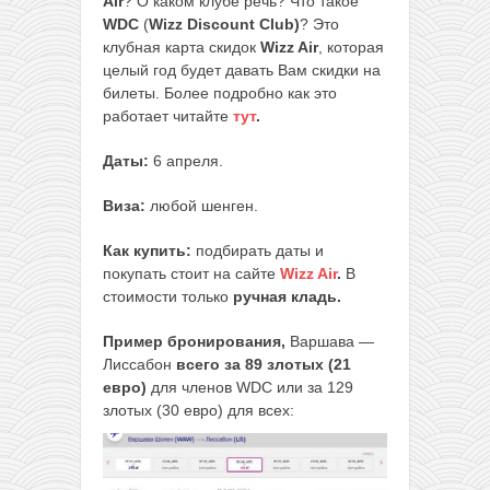
Air
? О каком клубе речь? Что такое
WDC
(
Wizz Discount Club)
? Это
клубная карта скидок
Wizz Air
, которая
целый год будет давать Вам скидки на
билеты. Более подробно как это
работает читайте
тут
.
Даты:
6 апреля.
Виза:
любой шенген.
Как купить:
подбирать даты и
покупать стоит на сайте
Wizz Air
.
В
стоимости только
ручная кладь.
Пример бронирования,
Варшава —
Лиссабон
всего за 89 злотых (21
евро)
для членов WDC или за 129
злотых (30 евро) для всех: