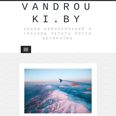
VANDROU
KI.BY
АКЦИИ АВИАКОМПАНИЙ И
СПОСОБЫ ЛЕТАТЬ ПОЧТИ
БЕСПЛАТНО
←
Прямые
рейсы из
Варшавы
в
Лиссабон
всего за
21€ в
одну
сторону