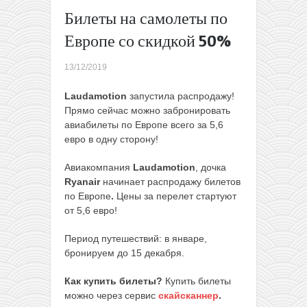
(членам
Билеты на самолеты по
WDC)
Европе со скидкой 50%
или за
30€ всем
13/12/2019
4
билета
Laudamotion
запустила распродажу!
из
Прямо сейчас можно забронировать
Литвы в
авиабилеты по Европе всего за 5,6
Европу
евро в одну сторону!
всего за
5€ в
Авиакомпания
Laudamotion
, дочка
одну
Ryanair
начинает распродажу билетов
сторону!
по Европе
.
Цены за перелет стартуют
→
от 5,6 евро!
Период путешествий: в январе,
бронируем до 15 декабря.
Как купить билеты?
Купить билеты
можно через сервис
скайсканнер
.