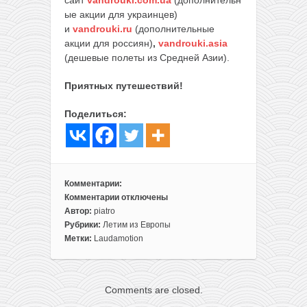
сайт
vandrouki.com.ua
(дополнительн
ые акции для украинцев)
и
vandrouki.ru
(дополнительные
акции для россиян)
,
vandrouki.asia
(дешевые полеты из Средней Азии).
Приятных путешествий!
Поделиться:
Комментарии:
Комментарии
отключены
к
Автор:
piatro
записи
Рубрики:
Летим из Европы
Билеты
Метки:
Laudamotion
на
самолеты
по
Comments are closed.
Европе
со