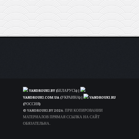
скидкой
50%
VANDROUKI.BY (БЕЛАРУСЬ)
|
VANDROUKI.COM.UA (УКРАИНА)
|
VANDROUKI.RU
(РОССИЯ)
© VANDROUKI.BY 2026. ПРИ КОПИРОВАНИИ
МАТЕРИАЛОВ ПРЯМАЯ ССЫЛКА НА САЙТ
ОБЯЗАТЕЛЬНА.