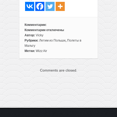
Комментарии:
Комментарии
отключены
к
Автор:
Vicky
записи
Рубрики:
Летим из Польши
,
Полеты в
Прямые
Мальту
рейсы
Метки:
Wizz Air
из
Варшавы
на
Comments are closed.
Мальту
всего
за
35€
туда-
обратно
для
WDC
или