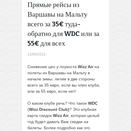
Прямые рейсы из
Готовое
путешествие
Варшавы на Мальту
в Грузию:
всего за 35€ туда-
перелеты из
Минска + 3
обратно для WDC или за
ночи в 3*
55€ для всех
отеле в
центре
Тбилиси и
15/08/2019
день в
Киеве всего
Снижение цен у лоукоста
Wizz Air
на
за 163€ с
полеты из Варшавы на Мальту в
человека
→
начале зимы: летим в две стороны
всего за 35 евро, если вы член клуба,
или за 55 евро, если нет!
О каком клубе речь? Что такое
WDC
(
Wizz Discount Club)
? Это клубная
карта скидок
Wizz Air
, которая целый
год будет давать Вам скидки на
билеты. Более подробно как это