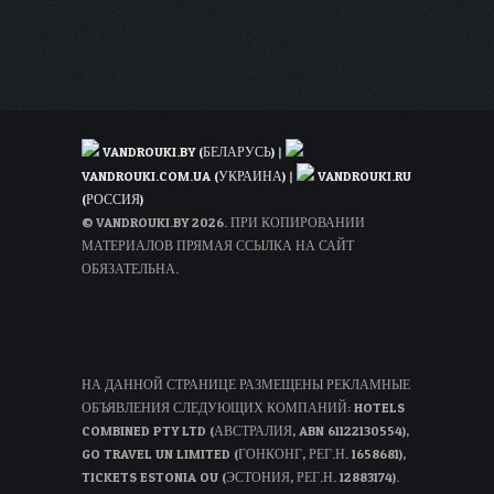
за
55€
для
всех
VANDROUKI.BY (БЕЛАРУСЬ)
|
VANDROUKI.COM.UA (УКРАИНА)
|
VANDROUKI.RU
(РОССИЯ)
© VANDROUKI.BY 2026. ПРИ КОПИРОВАНИИ
МАТЕРИАЛОВ ПРЯМАЯ ССЫЛКА НА САЙТ
ОБЯЗАТЕЛЬНА.
НА ДАННОЙ СТРАНИЦЕ РАЗМЕЩЕНЫ РЕКЛАМНЫЕ
ОБЪЯВЛЕНИЯ СЛЕДУЮЩИХ КОМПАНИЙ: HOTELS
COMBINED PTY LTD (АВСТРАЛИЯ, ABN 61122130554),
GO TRAVEL UN LIMITED (ГОНКОНГ, РЕГ.Н. 1658681),
TICKETS ESTONIA OU (ЭСТОНИЯ, РЕГ.Н. 12883174).