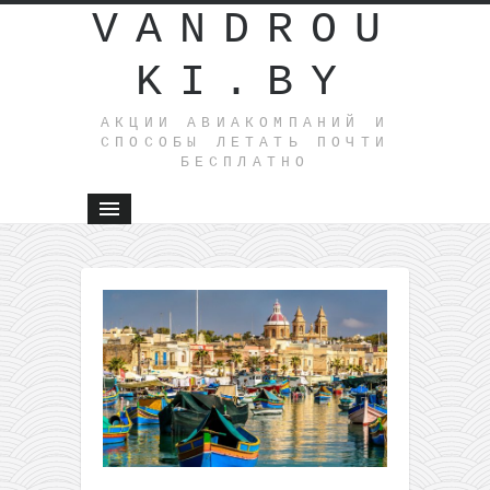
VANDROU
KI.BY
АКЦИИ АВИАКОМПАНИЙ И
СПОСОБЫ ЛЕТАТЬ ПОЧТИ
БЕСПЛАТНО
←
Распрод
Ecolines:
поездки и
Варшавы 
Берлин и
наоборот
10€
На
ноябрьские!