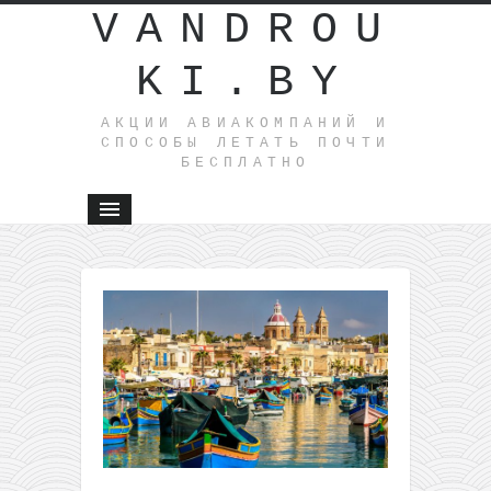
VANDROU
KI.BY
АКЦИИ АВИАКОМПАНИЙ И
СПОСОБЫ ЛЕТАТЬ ПОЧТИ
БЕСПЛАТНО
←
Готово
путешест
перелеты
Литвы + 3
ночи в
центре
Нюрнбер
всего за 
с человек
5