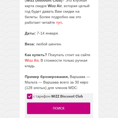
(
Wizz Discount Club)
? Это клубная
карта скидок
Wizz Air
, которая целый
год будет давать Вам скидки на
билеты. Более подробно как это
работает читайте
тут
.
Даты:
7-14 января.
Виза:
любой шенген.
Как купить?
Покупать стоит на сайте
Wizz Air
.
В стоимости только ручная
кладь.
Пример бронирования,
Варшава —
Мальта — Варшава всего за 30 евро
(128 злотых) для членов WDC: