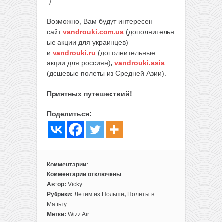
:)
Возможно, Вам будут интересен
сайт
vandrouki.com.ua
(дополнительн
ые акции для украинцев)
и
vandrouki.ru
(дополнительные
акции для россиян)
,
vandrouki.asia
(дешевые полеты из Средней Азии).
Приятных путешествий!
Поделиться:
Комментарии:
Комментарии
отключены
к
Автор:
Vicky
записи
Рубрики:
Летим из Польши
,
Полеты в
Прямые
Мальту
рейсы
Метки:
Wizz Air