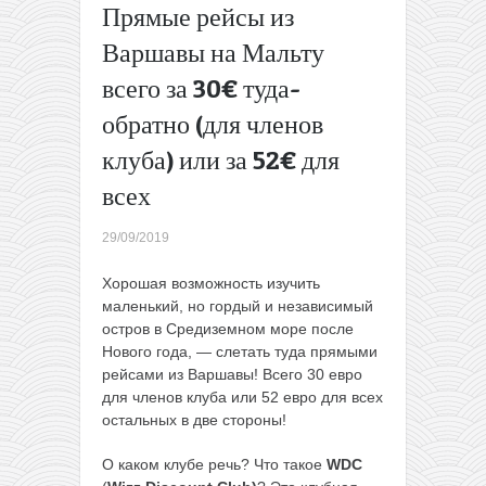
Прямые рейсы из
билетов
из
Варшавы на Мальту
Литвы
всего за 30€ туда-
всего за
9,99€ в
обратно (для членов
одну
клуба) или за 52€ для
сторону
→
всех
29/09/2019
Хорошая возможность изучить
маленький, но гордый и независимый
остров в Средиземном море после
Нового года, — слетать туда прямыми
рейсами из Варшавы! Всего 30 евро
для членов клуба или 52 евро для всех
остальных в две стороны!
О каком клубе речь? Что такое
WDC