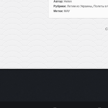
к
Автор:
Helen
записи
Рубрики:
Летим из Украины
,
Полеты в
МАУ:
Метки:
МАУ
из
Киева
в
C
Дубай
всего
за
68€
туда-
обратно!
(январь
2020
года)