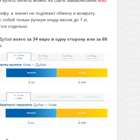
и купить билеты можно на сайте авиакомпании
МАУ
.
рифу, а значит
не подлежат обмену и возврату
.
 собой только ручную кладь весом до 7 кг,
тся отдельно.
 Дубай
всего за 34 евро в одну сторону или за 68
я: