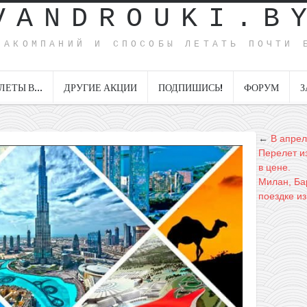
VANDROUKI.B
ИАКОМПАНИЙ И СПОСОБЫ ЛЕТАТЬ ПОЧТИ 
ЛЕТЫ В…
ДРУГИЕ АКЦИИ
ПОДПИШИСЬ!
ФОРУМ
З
←
В апрел
Перелет из
в цене.
Милан, Ба
поездке из