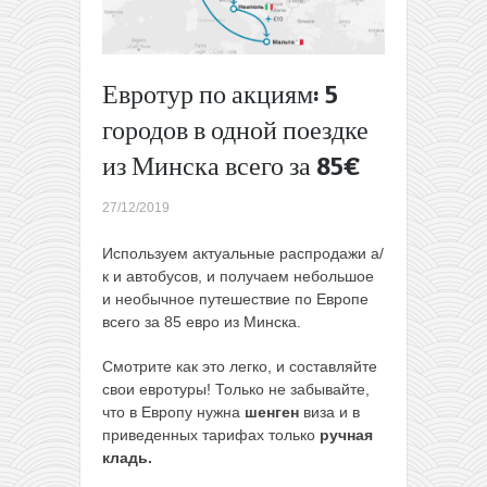
Прямые
рейсы из
Вильнюса
в Грузию
Евротур по акциям: 5
всего за
городов в одной поездке
30€ туда-
обратно
из Минска всего за 85€
для
членов
27/12/2019
WDC или
за 50€
Используем актуальные распродажи а/
для всех
к и автобусов, и получаем небольшое
→
и необычное путешествие по Европе
всего за 85 евро из Минска.
Смотрите как это легко, и составляйте
свои евротуры! Только не забывайте,
что в Европу нужна
шенген
виза и в
приведенных тарифах только
ручная
кладь.