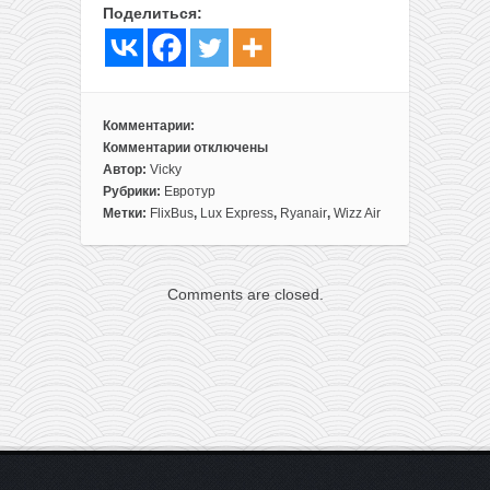
Поделиться:
Комментарии:
Комментарии
отключены
к
Автор:
Vicky
записи
Рубрики:
Евротур
Евротур
Метки:
FlixBus
,
Lux Express
,
Ryanair
,
Wizz Air
по
акциям:
5
Comments are closed.
городов
в
одной
поездке
из
Минска
всего
за
85€