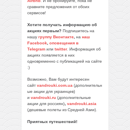
Airbnb
. И не бронируйте, пока не
сравните предложения от обоих
сервисов!
Хотите получать информацию об
акциях первым?
Подпишитесь на
нашу
группу Вконтакте
,
на
наш
Facebook
,
оповещения в
Telegram
или
twitter
. Информация об
акциях появляется в них
одновременно с публикацией на сайте
:)
Возможно, Вам будут интересен
сайт
vandrouki.com.ua
(дополнительн
ые акции для украинцев)
и
vandrouki.ru
(дополнительные
акции для россиян)
,
vandrouki.asia
(дешевые полеты из Средней Азии).
Приятных путешествий!