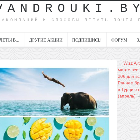
VANDROUKI.B
ИАКОМПАНИЙ И СПОСОБЫ ЛЕТАТЬ ПОЧТИ 
ЛЕТЫ В…
ДРУГИЕ АКЦИИ
ПОДПИШИСЬ!
ФОРУМ
З
←
Wizz Ai
марте всег
20€ для вс
Раннее бр
в Турцию в
(апрель)