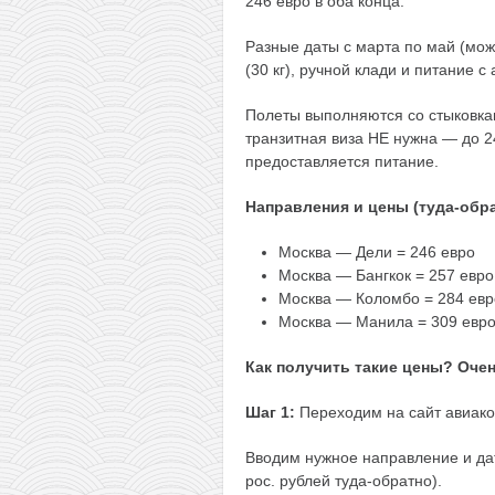
246 евро в оба конца.
Разные даты с марта по май (мож
(30 кг), ручной клади и питание с
Полеты выполняются со стыковкам
транзитная виза НЕ нужна — до 2
предоставляется питание.
Направления и цены (туда-обра
Москва — Дели = 246 евро
Москва — Бангкок = 257 евро
Москва — Коломбо = 284 евр
Москва — Манила = 309 евро
Как получить такие цены? Очен
Шаг 1:
Переходим на сайт авиа
Вводим нужное направление и да
рос. рублей туда-обратно).