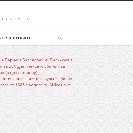
Y
БЕСПЛАТНО
АБРОНИРОВАТЬ
r: в Париж и Барселону из Вильнюса в
о за 10€ для членов клуба или за
ех (в одну сторону)
онирование: пакетные туры из Киева
сего от 182€ с человека. All inclusive
→