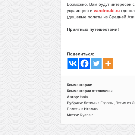
Возможно, Вам будут интересен 
украинцев) и
vandrouki.ru
(допол
(дешевые полеты из Средней Ази
Приятных путешествий!
Поделиться:
Комментарии:
Комментарии
отключены
к
Автор:
tania
записи
Рубрики:
Летим из Европы
,
Летим из Л
Летим
Полеты в Италию
в
Метки:
Ryanair
Милан
за
26€