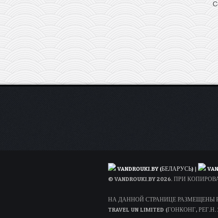
C
туда-
обратно
из
Каунаса
или
Варшавы
с
сентября
по
ноябрь!
VANDROUKI.BY (БЕЛАРУСЬ)
|
VAN
© VANDROUKI.BY 2026. ПРИ КОПИР
НА ДАННОЙ СТРАНИЦЕ РАЗМЕЩЕНЫ РЕ
TRAVEL UN LIMITED (ГОНКОНГ, РЕГ.Н. 