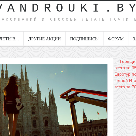
VANDROUKI.B
ИАКОМПАНИЙ И СПОСОБЫ ЛЕТАТЬ ПОЧТИ 
ЛЕТЫ В…
ДРУГИЕ АКЦИИ
ПОДПИШИСЬ!
ФОРУМ
З
←
Горящий
всего за 3
Евротур по
южной Ита
всего за 7