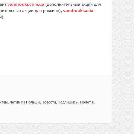
сайт
vandrouki.com.ua
(дополнительные акции для
нительные акции для россиян)
,
vandrouki.asia
и).
итвы
,
Летим из Польши
,
Новости
,
Подпишись!
,
Полет в
,