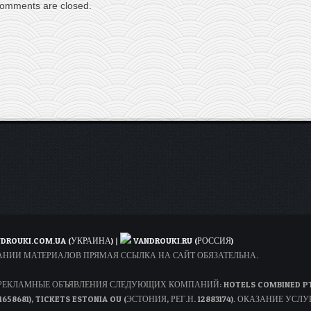
omments are closed.
DROUKI.COM.UA (УКРАИНА)
|
VANDROUKI.RU (РОССИЯ)
ОВАНИИ МАТЕРИАЛОВ ПРЯМАЯ ССЫЛКА НА САЙТ ОБЯЗАТЕЛЬНА.
КЛАМНЫЕ ОБЪЯВЛЕНИЯ СЛЕДУЮЩИХ КОМПАНИЙ: HOTELS COMBINED PTY LT
1658681), TICKETS ESTONIA OU (ЭСТОНИЯ, РЕГ.Н. 12883174). ОКАЗАНИЕ УСЛУ