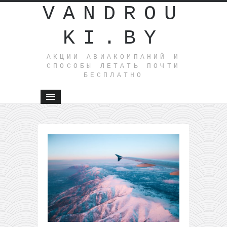
VANDROU
KI.BY
АКЦИИ АВИАКОМПАНИЙ И
СПОСОБЫ ЛЕТАТЬ ПОЧТИ
БЕСПЛАТНО
←
На
Рождеств
Безвизов
тур по це
перелета
Хайнань 
Москвы н
8 ночей
всего за
275€!