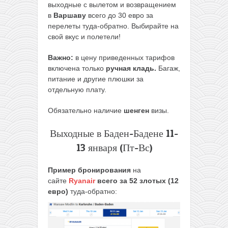
выходные с вылетом и возвращением
в
Варшаву
всего до 30 евро за
перелеты туда-обратно. Выбирайте на
свой вкус и полетели!
Важно:
в цену приведенных тарифов
включена только
ручная кладь.
Багаж,
питание и другие плюшки за
отдельную плату.
Обязательно наличие
шенген
визы.
Выходные в Баден-Бадене 11-
13 января (Пт-Вс)
Пример бронирования
на
сайте
Ryanair
всего за 52 злотых (12
евро)
туда-обратно: