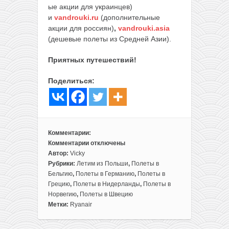
ые акции для украинцев)
и
vandrouki.ru
(дополнительные
акции для россиян)
,
vandrouki.asia
(дешевые полеты из Средней Азии).
Приятных путешествий!
Поделиться:
Комментарии:
Комментарии
отключены
к
Автор:
Vicky
записи
Рубрики:
Летим из Польши
,
Полеты в
Идеи
Бельгию
,
Полеты в Германию
,
Полеты в
путешествий
Грецию
,
Полеты в Нидерланды
,
Полеты в
на
Норвегию
,
Полеты в Швецию
выходные
Метки:
Ryanair
в
январе