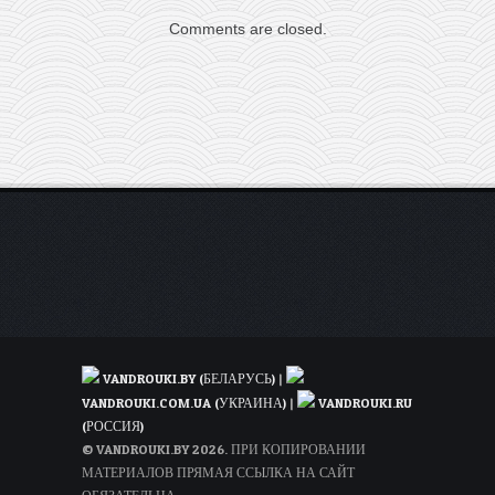
из
Comments are closed.
Варшавы
всего
до
30€
туда-
обратно
VANDROUKI.BY (БЕЛАРУСЬ)
|
VANDROUKI.COM.UA (УКРАИНА)
|
VANDROUKI.RU
(РОССИЯ)
© VANDROUKI.BY 2026. ПРИ КОПИРОВАНИИ
МАТЕРИАЛОВ ПРЯМАЯ ССЫЛКА НА САЙТ