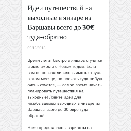
5 акций за
Идеи путешествий на
прошлую
выходные в январе из
неделю,
которые
Варшавы всего до 30€
все еще
туда-обратно
актуальны
(3 — 9
декабря)
09/12/2018
→
Время летит быстро и январь стучится
в окно вместе с Новым годом. Если
вам не посчастливилось иметь отпуск
в этом месяце, но поехать куда-нибудь
очень хочется, — самое время начать
планировать путешествия на
выходные! Ловите идеи для
незабываемых выходных в январе из
Варшавы всего до 30 евро туда-
обратно!
Ниже представлены варианты на