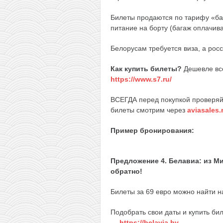
Билеты продаются по тарифу «баз
питание на борту (багаж оплачива
Белорусам требуется виза, а росс
Как купить билеты?
Дешевле все
https://www.s7.ru/
ВСЕГДА перед покупкой проверяйт
билеты смотрим через
aviasales.
Пример бронирования:
Предложение 4. Белавиа: из Ми
обратно!
Билеты за 69 евро можно найти н
Подобрать свои даты и купить би
—
https://belavia.by
.