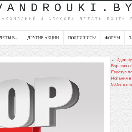
VANDROUKI.B
ИАКОМПАНИЙ И СПОСОБЫ ЛЕТАТЬ ПОЧТИ 
ЛЕТЫ В…
ДРУГИЕ АКЦИИ
ПОДПИШИСЬ!
ФОРУМ
З
←
Идеи пу
Варшавы в
Евротур п
Испания в 
50,5€ в ян