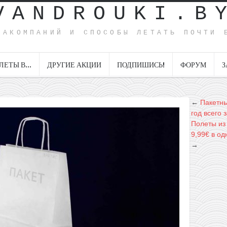
VANDROUKI.B
ИАКОМПАНИЙ И СПОСОБЫ ЛЕТАТЬ ПОЧТИ 
ЛЕТЫ В…
ДРУГИЕ АКЦИИ
ПОДПИШИСЬ!
ФОРУМ
З
←
Пакетны
год всего 
Полеты из
9,99€ в од
→