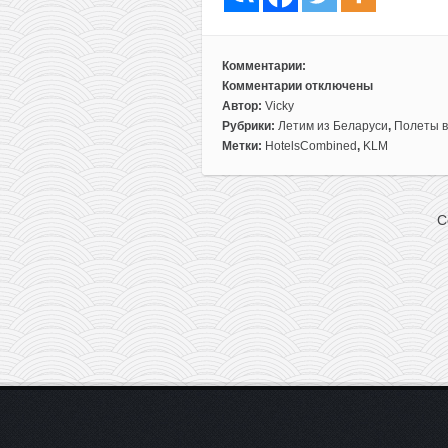
Комментарии:
Комментарии
отключены
к
Автор:
Vicky
записи
Рубрики:
Летим из Беларуси
,
Полеты в
Готовое
Метки:
HotelsCombined
,
KLM
путешествие:
перелеты
из
C
Минска
+
проживание
в
3*
отеле
с
видом
на
море
на
Занзибаре