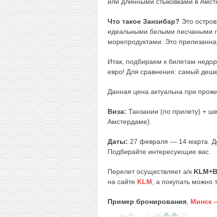
или длинными стыковками в Амсте
Что такое Занзибар?
Это остров
идеальными белыми песчаными п
морепродуктами. Это прилизанна
Итак, подбираем к билетам недор
евро! Для сравнения: самый деше
Данная цена актуальна при прож
Виза:
Танзании (по прилету) + ше
Амстердаме).
Даты:
27 февраля — 14 марта. До
Подбирайте интересующие вас.
Перелет осуществляет а/к
KLM+Be
на сайте
KLM
, а покупать можно
Пример бронирования
,
Минск 