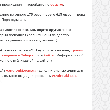
нт проживания — перейдите по
ссылке
.
вание на одного 175 евро =
всего 615 евро
— цена
! Пора отдыхать!
 вариант проживания, ищите другие
через
торый позволяют сравнить цены по десятку
и так делаем и крайне довольны :)
об акциях первым?
Подпишитесь на нашу
группу
овещения в Telegram
или
twitter
. Информация об
енно с публикацией на сайте :)
сайт
vandrouki.com.ua
(дополнительные акции для
нительные акции для россиян)
,
vandrouki.asia
и).