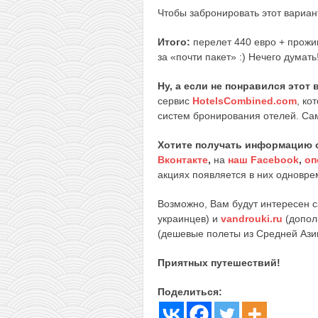
Чтобы забронировать этот вариа
Итого:
перелет 440 евро + прожи
за «почти пакет» :) Нечего думать
Ну, а если не понравился этот
сервис
HotelsCombined.com
, ко
систем бронирования отелей. Сам
Хотите получать информацию 
Вконтакте
,
на
наш Facebook
,
оп
акциях появляется в них одноврем
Возможно, Вам будут интересен 
украинцев) и
vandrouki.ru
(допол
(дешевые полеты из Средней Ази
Приятных путешествий!
Поделиться: