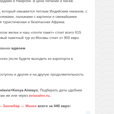
рдаме и Найроби. В цене питание и багаж.
, который омывается теплым Индийским океаном, с
ляжами, пальмами с картинок и свежайшими
я туристическая и безопасная Африка.
огое жилье и наш «почти пакет» стоит всего 615
вый пакетный тур из Москвы стоит от 900 евро.
ивании
вдвоем
.
нген (если будете выходить из аэропорта в
ступны и другие и на другую продолжительность.
lavia+Kenya Airways
.
Подбирать даты удобнее
 там же или через
aviasales.ru
.
— Занзибар — Минск
всего за 440 евро: