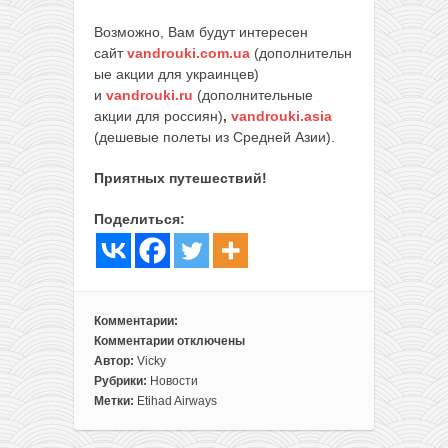
Возможно, Вам будут интересен
сайт
vandrouki.com.ua
(дополнительн
ые акции для украинцев)
и
vandrouki.ru
(дополнительные
акции для россиян)
,
vandrouki.asia
(дешевые полеты из Средней Азии).
Приятных путешествий!
Поделиться:
Комментарии:
Комментарии
отключены
к
Автор:
Vicky
записи
Рубрики:
Новости
Анонс.
Метки:
Etihad Airways
Распродажа
от