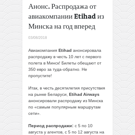
Анонс. Распродажа от
августа)
Та самая
авиакомпании Etihad из
Голландия,
о которой
Минска на год вперед
все
говорят:
03/08/2018
летим в
сентябре
Авиакомпания
Etihad
анонсировала
из Польши
распродажу в честь 10 лет с первого
всего за
полета в Минск! Билеты обещают от
19€ туда-
350 евро за туда-обратно. Не
обратно!
пропустите!
→
Итак, в честь десятилетия присутствия
на рынке Беларуси,
Etihad Airways
анонсировали распродажу из Минска
по «самым популярным маршрутам
сети».
Период распродажи:
с 5 по 10
августа у агентов, с 5 по 12 августа на