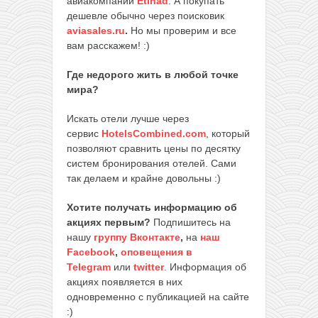
авиакомпании
Etihad
. А покупать
дешевле обычно через поисковик
aviasales.ru
.
Но мы проверим и все
вам расскажем! :)
Где недорого жить в любой точке
мира?
Искать отели лучше через
сервис
HotelsCombined.com
, который
позволяют сравнить цены по десятку
систем бронирования отелей. Сами
так делаем и крайне довольны :)
Хотите получать информацию об
акциях первым?
Подпишитесь на
нашу
группу Вконтакте
,
на
наш
Facebook
,
оповещения в
Telegram
или
twitter
. Информация об
акциях появляется в них
одновременно с публикацией на сайте
:)