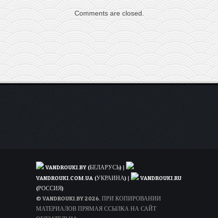
авиакомпании
Comments are closed.
Etihad
из
Минска
на
год
вперед
VANDROUKI.BY (БЕЛАРУСЬ)
|
VANDROUKI.COM.UA (УКРАИНА)
|
VANDROUKI.RU
(РОССИЯ)
© VANDROUKI.BY 2026. ПРИ КОПИРОВАНИИ
МАТЕРИАЛОВ ПРЯМАЯ ССЫЛКА НА САЙТ