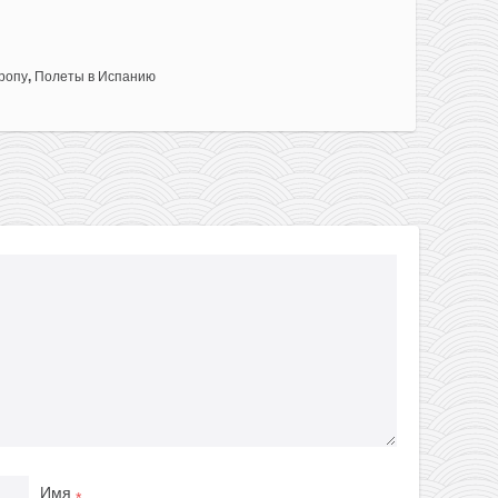
ропу
,
Полеты в Испанию
Имя