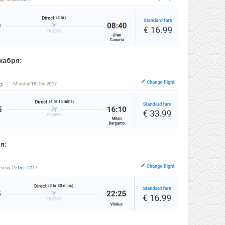
кабря:
я: