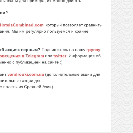
аты взяты для примера, их можно двигать.
вии?
HotelsCombined.com
, который позволяет сравнить
ания. Мы им регулярно пользуемся и крайне
об акциях первым?
Подпишитесь на нашу
группу
овещения в Telegram
или
twitter
. Информация об
енно с публикацией на сайте :)
сайт
vandrouki.com.ua
(дополнительные акции для
нительные акции для
е полеты из Средней Азии).