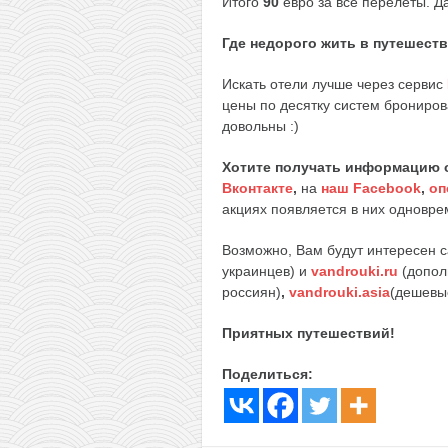
Итого
90
евро за все перелеты. Д
Где недорого жить в путешест
Искать отели лучше через сервис
цены по десятку систем брониров
довольны :)
Хотите получать информацию 
Вконтакте
,
на
наш Facebook
,
оп
акциях появляется в них одноврем
Возможно, Вам будут интересен 
украинцев) и
vandrouki.ru
(допол
россиян)
,
vandrouki.asia
(дешевы
Приятных путешествий!
Поделиться: