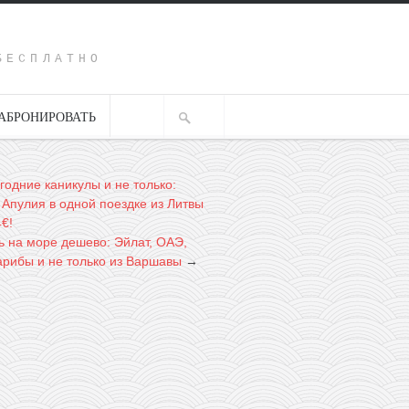
Y
БЕСПЛАТНО
АБРОНИРОВАТЬ
годние каникулы и не только:
 Апулия в одной поездке из Литвы
4€!
ь на море дешево: Эйлат, ОАЭ,
арибы и не только из Варшавы
→