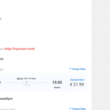
о
 —
http://ryanair.com/
я:
екабря: