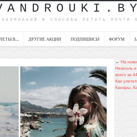
VANDROUKI.B
ИАКОМПАНИЙ И СПОСОБЫ ЛЕТАТЬ ПОЧТИ 
ЛЕТЫ В…
ДРУГИЕ АКЦИИ
ПОДПИШИСЬ!
ФОРУМ
З
←
На ново
Неаполь и
всего за 4
Как улетет
Канары, К