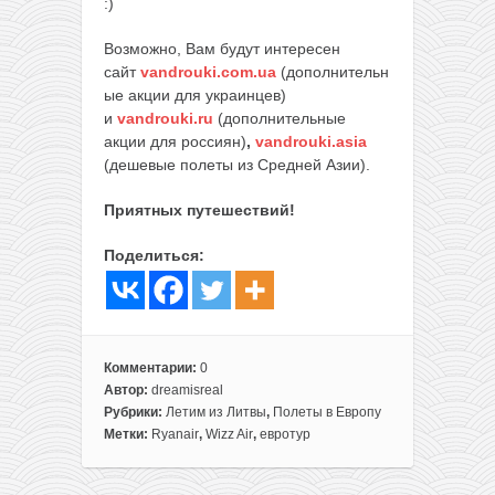
:)
Возможно, Вам будут интересен
сайт
vandrouki.com.ua
(дополнительн
ые акции для украинцев)
и
vandrouki.ru
(дополнительные
акции для россиян)
,
vandrouki.asia
(дешевые полеты из Средней Азии).
Приятных путешествий!
Поделиться:
Комментарии:
0
Автор:
dreamisreal
Рубрики:
Летим из Литвы
,
Полеты в Европу
Метки:
Ryanair
,
Wizz Air
,
евротур