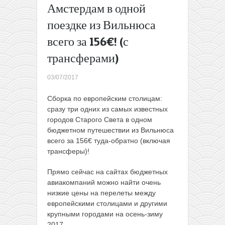
Амстердам в одной
из
Минска
поездке из Вильнюса
в
всего за 156€! (с
Лондон
всего
трансферами)
лишь за
42€
03/07/2017
туда-
обратно
Сборка по европейским столицам:
(через
сразу три одних из самых известных
Ригу)
→
городов Старого Света в одном
бюджетном путешествии из Вильнюса
всего за 156€ туда-обратно (включая
трансферы)!
Прямо сейчас на сайтах бюджетных
авиакомпаний можно найти очень
низкие цены на перелеты между
европейскими столицами и другими
крупными городами на осень-зиму
2017.