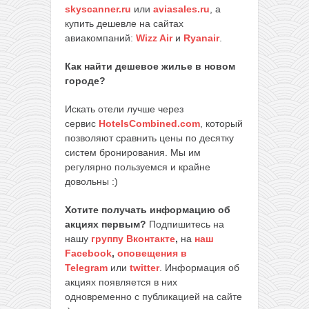
skyscanner.ru
или
aviasales.ru
, а
купить дешевле на сайтах
авиакомпаний:
Wizz Air
и
Ryanair
.
Как найти дешевое жилье в новом
городе?
Искать отели лучше через
сервис
HotelsCombined.com
, который
позволяют сравнить цены по десятку
систем бронирования. Мы им
регулярно пользуемся и крайне
довольны :)
Хотите получать информацию об
акциях первым?
Подпишитесь на
нашу
группу Вконтакте
,
на
наш
Facebook
,
оповещения в
Telegram
или
twitter
. Информация об
акциях появляется в них
одновременно с публикацией на сайте