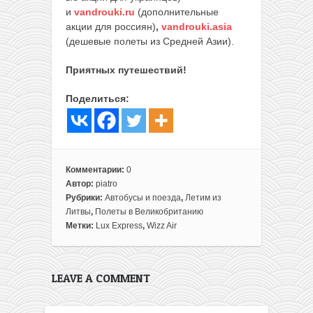
и
vandrouki.ru
(дополнительные
акции для россиян)
,
vandrouki.asia
(дешевые полеты из Средней Азии).
Приятных путешествий!
Поделиться:
Комментарии:
0
Автор:
piatro
Рубрики:
Автобусы и поезда
,
Летим из
Литвы
,
Полеты в Великобританию
Метки:
Lux Express
,
Wizz Air
LEAVE A COMMENT