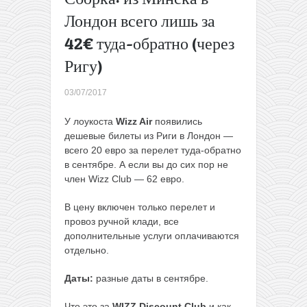
рейсы
Лондон всего лишь за
из
42€ туда-обратно (через
Литвы в
Неаполь
Ригу)
за 58€
туда-
03/07/2017
обратно
(в
У лоукоста
Wizz Air
появились
ноябре)
дешевые билеты из Риги в Лондон —
→
всего 20 евро за перелет туда-обратно
в сентябре. А если вы до сих пор не
член Wizz Club — 62 евро.
В цену включен только перелет и
провоз ручной клади, все
дополнительные услуги оплачиваются
отдельно.
Даты:
разные даты в сентябре.
Что это за
WIZZ Discount Club
и как