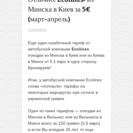
есть все
Минска в Киев за 5€
лето!)
(март-апрель)
8-дневный
круиз по
Средиземному
12/03/2016
морю в марте
всего за 159€
Еще один ошибочный тариф от
(в мае)
→
автобусной компании
Ecolines
:
поездки из Минска в Киев или из Киева
в Минск от 5,1 евро в одну сторону.
Бронируем!
Итак, у автобусной компании Ecolines
снова «поплыли» тарифы на
некоторых маршрутах при оплате в
украинской гривне.
Один из таких тарифов — поездки из
Минска в Вильнюс или из Вильнюса в
Минск всего за 150 гривен (5,6 евро),
а если Вы младше 26 лет, то еще