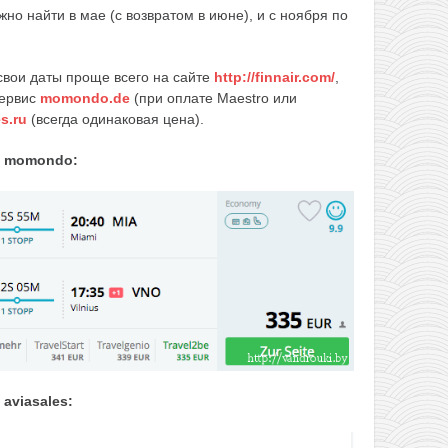
но найти в мае (с возвратом в июне), и с ноября по
вои даты проще всего на сайте
http://finnair.com/
,
сервис
momondo.de
(при оплате Maestro или
s.ru
(всегда одинаковая цена).
а momondo:
aviasales: