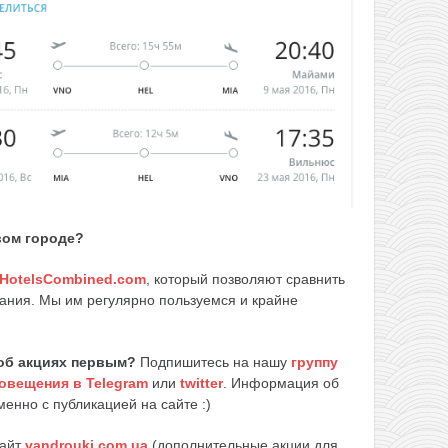
вом городе?
HotelsCombined.com
, который позволяют сравнить
ания. Мы им регулярно пользуемся и крайне
об акциях первым?
Подпишитесь на нашу
группу
овещения в Telegram
или
twitter
. Информация об
енно с публикацией на сайте :)
сайт
vandrouki.com.ua
(дополнительные акции для