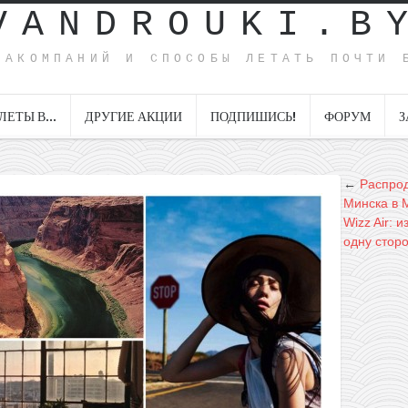
VANDROUKI.B
ИАКОМПАНИЙ И СПОСОБЫ ЛЕТАТЬ ПОЧТИ 
ЛЕТЫ В…
ДРУГИЕ АКЦИИ
ПОДПИШИСЬ!
ФОРУМ
З
←
Распрод
Минска в 
Wizz Air: 
одну сторо