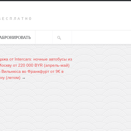
Y
БЕСПЛАТНО
АБРОНИРОВАТЬ
ажа от Intercars: ночные автобусы из
Москву от 220 000 BYR (апрель-май)
из Вильнюса во Франкфурт от 9€ в
ну (летом)
→